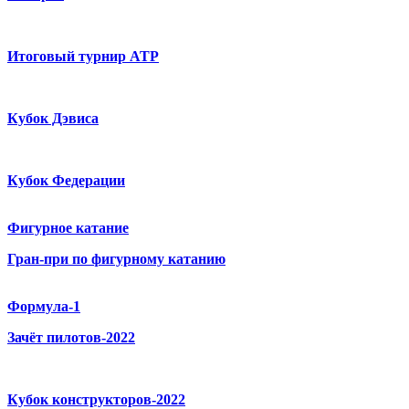
Итоговый турнир ATP
Кубок Дэвиса
Кубок Федерации
Фигурное катание
Гран-при по фигурному катанию
Формула-1
Зачёт пилотов-2022
Кубок конструкторов-2022