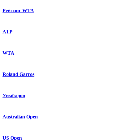
Рейтинг WTA
ATP
WTA
Roland Garros
Уимблдон
Australian Open
US Open