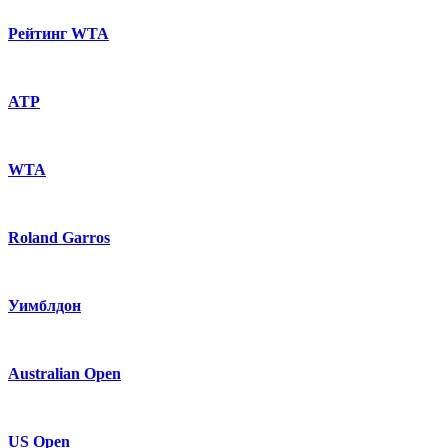
Рейтинг WTA
ATP
WTA
Roland Garros
Уимблдон
Australian Open
US Open