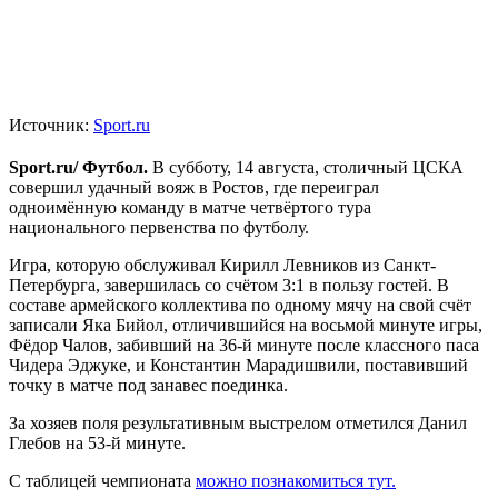
Источник:
Sport.ru
Sport.ru/ Футбол.
В субботу, 14 августа, столичный ЦСКА
совершил удачный вояж в Ростов, где переиграл
одноимённую команду в матче четвёртого тура
национального первенства по футболу.
Игра, которую обслуживал Кирилл Левников из Санкт-
Петербурга, завершилась со счётом 3:1 в пользу гостей. В
составе армейского коллектива по одному мячу на свой счёт
записали Яка Бийол, отличившийся на восьмой минуте игры,
Фёдор Чалов, забивший на 36-й минуте после классного паса
Чидера Эджуке, и Константин Марадишвили, поставивший
точку в матче под занавес поединка.
За хозяев поля результативным выстрелом отметился Данил
Глебов на 53-й минуте.
С таблицей чемпионата
можно познакомиться тут.