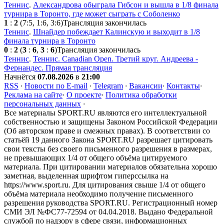
Теннис
.
Александрова обыграла Гибсон и вышла в 1/8 финала
турнира в Торонто, где может сыграть с Соболенко
1
:
2
(7:5, 1:6, 3:6)
Трансляция закончилась
Теннис
.
Шнайдер побеждает Калинскую и выходит в 1/8
финала турнира в Торонто
0
:
2
(
3
:
6
,
3
:
6
)
Трансляция закончилась
Теннис
.
Теннис. Canadian Open. Третий круг. Андреева -
Фернандес. Прямая трансляция
Начнётся
07.08.2026
в
21:00
RSS
·
Новости по E-mail
·
Telegram
·
Вакансии
·
Контакты
·
Реклама на сайте
·
О проекте
·
Политика обработки
персональных данных
·
Все материалы SPORT.RU являются его интеллектуальной
собственностью и защищены Законом Российской Федерации
(Об авторском праве и смежных правах). В соответствии со
статьёй 19 данного Закона SPORT.RU разрешает цитировать
свои тексты без своего письменного разрешения в размерах,
не превышающих 1/4 от общего объёма цитируемого
материала. При цитировании материалов обязательна хорошо
заметная, выделенная шрифтом гиперссылка на
https://www.sport.ru. Для цитирования свыше 1/4 от общего
объёма материала необходимо получение письменного
разрешения руководства SPORT.RU. Регистрационный номер
СМИ ЭЛ №ФС77-72594 от 04.04.2018. Выдано Федеральной
службой по надзору в сфере связи, информационных