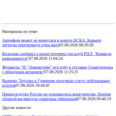
Материалы по теме:
Акинфеев может не вернуться в ворота ЦСКА. Карьеру
легенды перечеркнул один матч
05.08.2026 00:20:28
Колосков сообщил о риске потерять топ-клуб РПЛ: "Команда
разваливается"
07.08.2026 11:04:24
Журавель: "В "Локомотиве" всё идёт к отставке Галактионова
с обоюдным желанием"
07.08.2026 11:25:25
Валиева, Трусова и Гуменник получили статус нейтральных
атлетов
07.08.2026 18:44:45
Превосходство России не понравилось конкурентам. Против
сборной выдвинули серьёзные обвинения
07.08.2026 09:46:19
Другие новости: