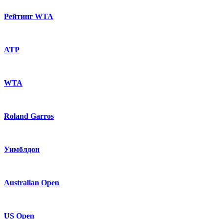
Рейтинг WTA
ATP
WTA
Roland Garros
Уимблдон
Australian Open
US Open