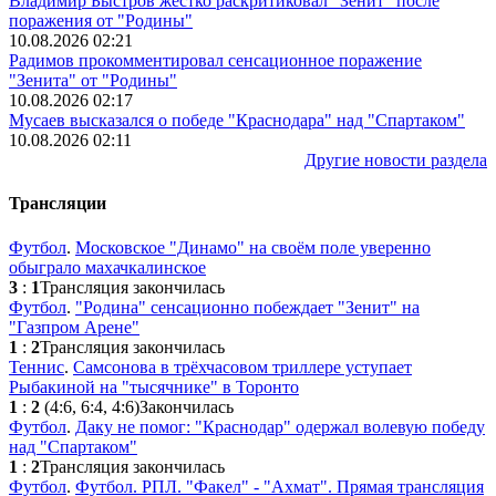
Владимир Быстров жёстко раскритиковал "Зенит" после
поражения от "Родины"
10.08.2026 02:21
Радимов прокомментировал сенсационное поражение
"Зенита" от "Родины"
10.08.2026 02:17
Мусаев высказался о победе "Краснодара" над "Спартаком"
10.08.2026 02:11
Другие новости раздела
Трансляции
Футбол
.
Московское "Динамо" на своём поле уверенно
обыграло махачкалинское
3
:
1
Трансляция закончилась
Футбол
.
"Родина" сенсационно побеждает "Зенит" на
"Газпром Арене"
1
:
2
Трансляция закончилась
Теннис
.
Самсонова в трёхчасовом триллере уступает
Рыбакиной на "тысячнике" в Торонто
1
:
2
(4:6, 6:4, 4:6)
Закончилась
Футбол
.
Даку не помог: "Краснодар" одержал волевую победу
над "Спартаком"
1
:
2
Трансляция закончилась
Футбол
.
Футбол. РПЛ. "Факел" - "Ахмат". Прямая трансляция