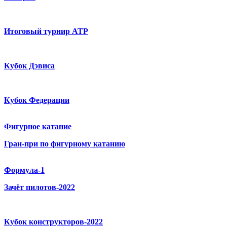
Итоговый турнир ATP
Кубок Дэвиса
Кубок Федерации
Фигурное катание
Гран-при по фигурному катанию
Формула-1
Зачёт пилотов-2022
Кубок конструкторов-2022