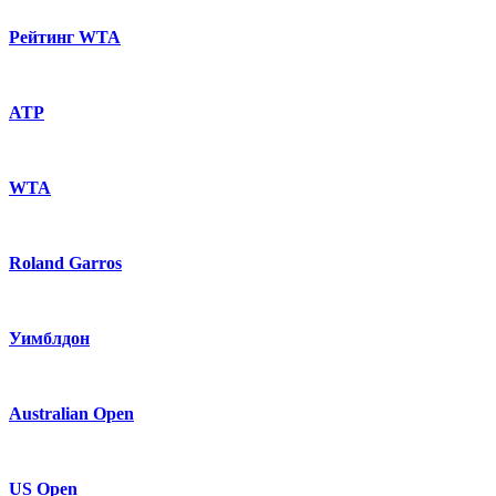
Рейтинг WTA
ATP
WTA
Roland Garros
Уимблдон
Australian Open
US Open