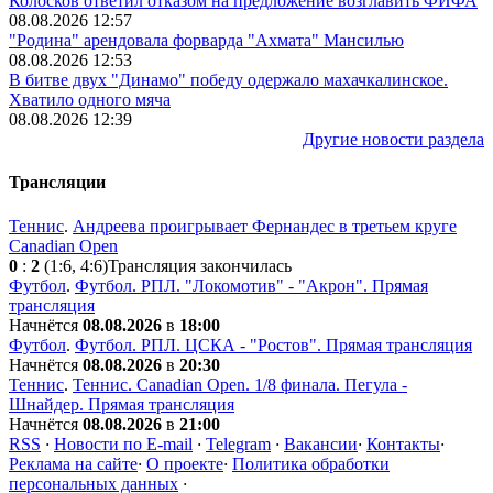
Колосков ответил отказом на предложение возглавить ФИФА
08.08.2026 12:57
"Родина" арендовала форварда "Ахмата" Мансилью
08.08.2026 12:53
В битве двух "Динамо" победу одержало махачкалинское.
Хватило одного мяча
08.08.2026 12:39
Другие новости раздела
Трансляции
Теннис
.
Андреева проигрывает Фернандес в третьем круге
Canadian Open
0
:
2
(1:6, 4:6)
Трансляция закончилась
Футбол
.
Футбол. РПЛ. "Локомотив" - "Акрон". Прямая
трансляция
Начнётся
08.08.2026
в
18:00
Футбол
.
Футбол. РПЛ. ЦСКА - "Ростов". Прямая трансляция
Начнётся
08.08.2026
в
20:30
Теннис
.
Теннис. Canadian Open. 1/8 финала. Пегула -
Шнайдер. Прямая трансляция
Начнётся
08.08.2026
в
21:00
RSS
·
Новости по E-mail
·
Telegram
·
Вакансии
·
Контакты
·
Реклама на сайте
·
О проекте
·
Политика обработки
персональных данных
·