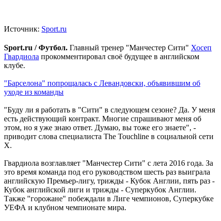
Источник:
Sport.ru
Sport.ru / Футбол.
Главный тренер "Манчестер Сити"
Хосеп
Гвардиола
прокомментировал своё будущее в английском
клубе.
"Барселона" попрощалась с Левандовски, объявившим об
уходе из команды
"Буду ли я работать в "Сити" в следующем сезоне? Да. У меня
есть действующий контракт. Многие спрашивают меня об
этом, но я уже знаю ответ. Думаю, вы тоже его знаете", -
приводит слова специалиста The Touchline в социальной сети
X.
Гвардиола возглавляет "Манчестер Сити" с лета 2016 года. За
это время команда под его руководством шесть раз выиграла
английскую Премьер-лигу, трижды - Кубок Англии, пять раз -
Кубок английской лиги и трижды - Суперкубок Англии.
Также "горожане" побеждали в Лиге чемпионов, Суперкубке
УЕФА и клубном чемпионате мира.