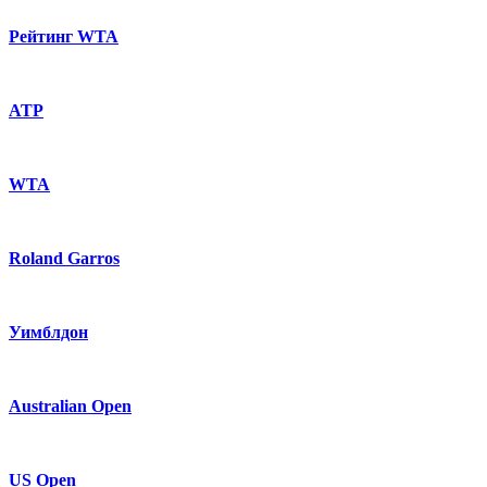
Рейтинг WTA
ATP
WTA
Roland Garros
Уимблдон
Australian Open
US Open