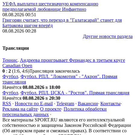
УЕФА выплатил шестизначную компенсацию
предполагаемой любовнице Инфантино
08.08.2026 00:51
Григорян считает, что переход в "Галатасарай" станет для
Батракова шагом вперёд
08.08.2026 00:28
Другие новости раздела
Трансляции
Теннис
.
Андреева проигрывает Фернандес в третьем круге
Canadian Open
0
:
2
(1:6, 4:6)
Трансляция закончилась
Футбол
.
Футбол. РПЛ. "Локомотив" - "Акрон". Прямая
трансляция
Начнётся
08.08.2026
в
18:00
Футбол
.
Футбол. РПЛ. ЦСКА - "Ростов". Прямая трансляция
Начнётся
08.08.2026
в
20:30
RSS
·
Новости по E-mail
·
Telegram
·
Вакансии
·
Контакты
·
Реклама на сайте
·
О проекте
·
Политика обработки
персональных данных
·
Все материалы SPORT.RU являются его интеллектуальной
собственностью и защищены Законом Российской Федерации
(Об авторском праве и смежных правах). В соответствии со