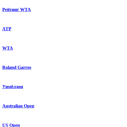
Рейтинг WTA
ATP
WTA
Roland Garros
Уимблдон
Australian Open
US Open