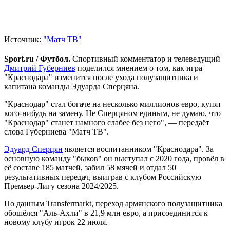
Источник:
"Матч ТВ"
Sport.ru / Футбол.
Спортивный комментатор и телеведущий
Дмитрий Губерниев
поделился мнением о том, как игра
"Краснодара" изменится после ухода полузащитника и
капитана команды Эдуарда Сперцяна.
"Краснодар" стал богаче на несколько миллионов евро, купят
кого‑нибудь на замену. Не Сперцяном единым, не думаю, что
"Краснодар" станет намного слабее без него", — передаёт
слова Губерниева "Матч ТВ".
Эдуард Сперцян
является воспитанником "Краснодара". За
основную команду "быков" он выступал с 2020 года, провёл в
её составе 185 матчей, забил 58 мячей и отдал 50
результативных передач, выиграв с клубом Российскую
Премьер-Лигу сезона 2024/2025.
По данным Transfermarkt, переход армянского полузащитника
обошёлся "Аль-Ахли" в 21,9 млн евро, а присоединится к
новому клубу игрок 22 июля.