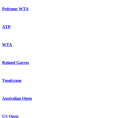
Рейтинг WTA
ATP
WTA
Roland Garros
Уимблдон
Australian Open
US Open