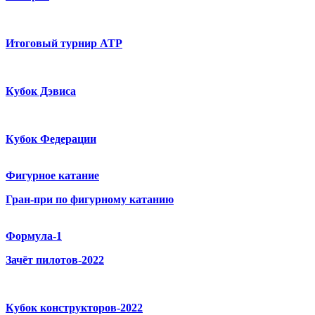
Итоговый турнир ATP
Кубок Дэвиса
Кубок Федерации
Фигурное катание
Гран-при по фигурному катанию
Формула-1
Зачёт пилотов-2022
Кубок конструкторов-2022