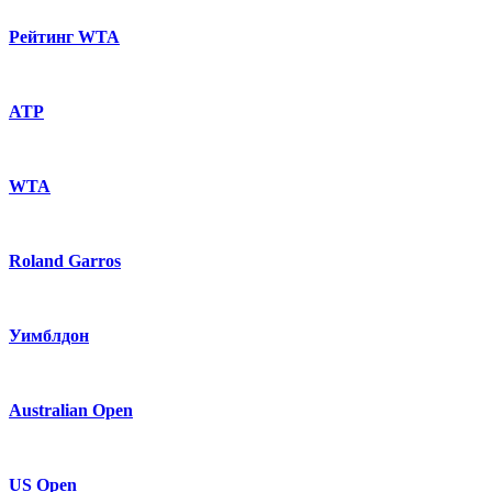
Рейтинг WTA
ATP
WTA
Roland Garros
Уимблдон
Australian Open
US Open