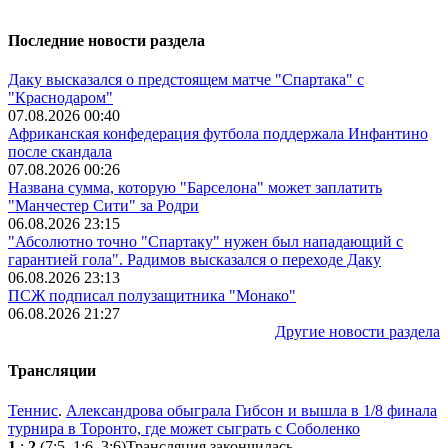
Последние новости раздела
Даку высказался о предстоящем матче "Спартака" с
"Краснодаром"
07.08.2026 00:40
Африканская конфедерация футбола поддержала Инфантино
после скандала
07.08.2026 00:26
Названа сумма, которую "Барселона" может заплатить
"Манчестер Сити" за Родри
06.08.2026 23:15
"Абсолютно точно "Спартаку" нужен был нападающий с
гарантией гола". Радимов высказался о переходе Даку
06.08.2026 23:13
ПСЖ подписал полузащитника "Монако"
06.08.2026 21:27
Другие новости раздела
Трансляции
Теннис
.
Александрова обыграла Гибсон и вышла в 1/8 финала
турнира в Торонто, где может сыграть с Соболенко
1
:
2
(7:5, 1:6, 3:6)
Трансляция закончилась