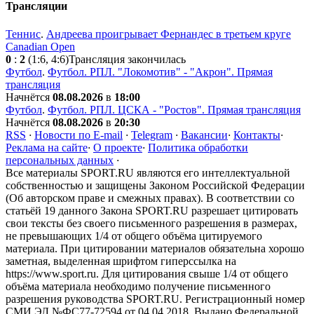
Трансляции
Теннис
.
Андреева проигрывает Фернандес в третьем круге
Canadian Open
0
:
2
(1:6, 4:6)
Трансляция закончилась
Футбол
.
Футбол. РПЛ. "Локомотив" - "Акрон". Прямая
трансляция
Начнётся
08.08.2026
в
18:00
Футбол
.
Футбол. РПЛ. ЦСКА - "Ростов". Прямая трансляция
Начнётся
08.08.2026
в
20:30
RSS
·
Новости по E-mail
·
Telegram
·
Вакансии
·
Контакты
·
Реклама на сайте
·
О проекте
·
Политика обработки
персональных данных
·
Все материалы SPORT.RU являются его интеллектуальной
собственностью и защищены Законом Российской Федерации
(Об авторском праве и смежных правах). В соответствии со
статьёй 19 данного Закона SPORT.RU разрешает цитировать
свои тексты без своего письменного разрешения в размерах,
не превышающих 1/4 от общего объёма цитируемого
материала. При цитировании материалов обязательна хорошо
заметная, выделенная шрифтом гиперссылка на
https://www.sport.ru. Для цитирования свыше 1/4 от общего
объёма материала необходимо получение письменного
разрешения руководства SPORT.RU. Регистрационный номер
СМИ ЭЛ №ФС77-72594 от 04.04.2018. Выдано Федеральной