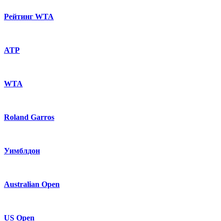
Рейтинг WTA
ATP
WTA
Roland Garros
Уимблдон
Australian Open
US Open