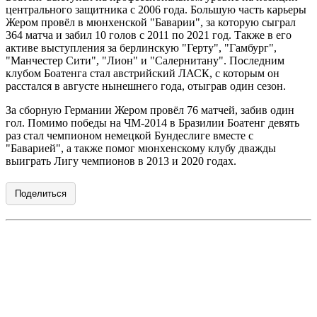
центрального защитника с 2006 года. Большую часть карьеры
Жером провёл в мюнхенской "Баварии", за которую сыграл
364 матча и забил 10 голов с 2011 по 2021 год. Также в его
активе выступления за берлинскую "Герту", "Гамбург",
"Манчестер Сити", "Лион" и "Салернитану". Последним
клубом Боатенга стал австрийский ЛАСК, с которым он
расстался в августе нынешнего года, отыграв один сезон.
За сборную Германии Жером провёл 76 матчей, забив один
гол. Помимо победы на ЧМ-2014 в Бразилии Боатенг девять
раз стал чемпионом немецкой Бундеслиге вместе с
"Баварией", а также помог мюнхенскому клубу дважды
выиграть Лигу чемпионов в 2013 и 2020 годах.
Поделиться