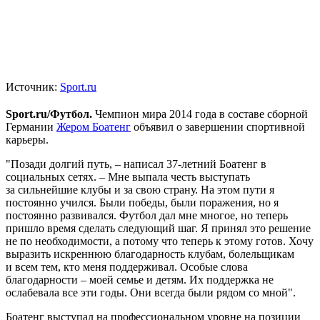
Источник:
Sport.ru
Sport.
ru/Футбол.
Чемпион мира 2014 года в составе сборной
Германии
Жером Боатенг
объявил о завершении спортивной
карьеры.
"Позади долгий путь, – написал 37-летний Боатенг в
социальных сетях. – Мне выпала честь выступать
за сильнейшие клубы и за свою страну. На этом пути я
постоянно учился. Были победы, были поражения, но я
постоянно развивался. Футбол дал мне многое, но теперь
пришло время сделать следующий шаг. Я принял это решение
не по необходимости, а потому что теперь к этому готов. Хочу
выразить искреннюю благодарность клубам, болельщикам
и всем тем, кто меня поддерживал. Особые слова
благодарности – моей семье и детям. Их поддержка не
ослабевала все эти годы. Они всегда были рядом со мной".
Боатенг выступал на профессиональном уровне на позиции