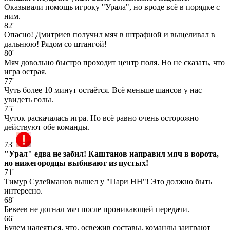
Оказывали помощь игроку "Урала", но вроде всё в порядке с
ним.
82'
Опасно! Дмитриев получил мяч в штрафной и выцеливал в
дальнюю! Рядом со штангой!
80'
Мяч довольно быстро проходит центр поля. Но не сказать, что
игра острая.
77'
Чуть более 10 минут остаётся. Всё меньше шансов у нас
увидеть голы.
75'
Чуток раскачалась игра. Но всё равно очень осторожно
действуют обе команды.
73'
"Урал" едва не забил! Каштанов направил мяч в ворота,
но нижегородцы выбивают из пустых!
71'
Тимур Сулейманов вышел у "Пари НН"! Это должно быть
интересно.
68'
Бевеев не догнал мяч после проникающей передачи.
66'
Будем надеяться, что, освежив составы, команды заиграют