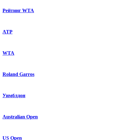
Рейтинг WTA
ATP
WTA
Roland Garros
Уимблдон
Australian Open
US Open