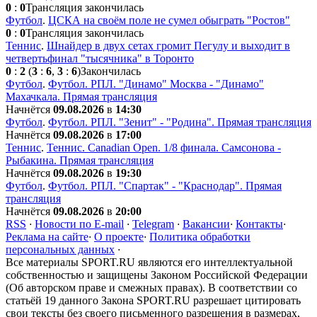
0
:
0
Трансляция закончилась
Футбол
.
ЦСКА на своём поле не сумел обыграть "Ростов"
0
:
0
Трансляция закончилась
Теннис
.
Шнайдер в двух сетах громит Пегулу и выходит в
четвертьфинал "тысячника" в Торонто
0
:
2
(
3
:
6
,
3
:
6
)
Закончилась
Футбол
.
Футбол. РПЛ. "Динамо" Москва - "Динамо"
Махачкала. Прямая трансляция
Начнётся
09.08.2026
в
14:30
Футбол
.
Футбол. РПЛ. "Зенит" - "Родина". Прямая трансляция
Начнётся
09.08.2026
в
17:00
Теннис
.
Теннис. Сanadian Open. 1/8 финала. Самсонова -
Рыбакина. Прямая трансляция
Начнётся
09.08.2026
в
19:30
Футбол
.
Футбол. РПЛ. "Спартак" - "Краснодар". Прямая
трансляция
Начнётся
09.08.2026
в
20:00
RSS
·
Новости по E-mail
·
Telegram
·
Вакансии
·
Контакты
·
Реклама на сайте
·
О проекте
·
Политика обработки
персональных данных
·
Все материалы SPORT.RU являются его интеллектуальной
собственностью и защищены Законом Российской Федерации
(Об авторском праве и смежных правах). В соответствии со
статьёй 19 данного Закона SPORT.RU разрешает цитировать
свои тексты без своего письменного разрешения в размерах,