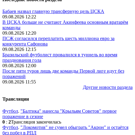
Бабаев назвал главную трансферную цель ЦСКА
09.08.2026 12:22
В ЦСКА больше не считают Акинфеева основным вратарём
команды
09.08.2026 12:20
ПСЖ согласился переплатить шесть миллиона евро за
конкурента Сафонова
09.08.2026 12:15
Бразильский футболист провалился в туннель во время
празднования гола
09.08.2026 12:00
После пяти туров лишь две команды Первой лиге идут без
поражений
09.08.2026 11:55
Другие новости раздела
Трансляции
Футбол
.
"Балтика" нанесла "Крыльям Советов" первое
поражение в сезоне
0
:
2
Трансляция закончилась
Футбол
.
"Локомотив" не сумел обыграть "Акрон" и остаётся
без побед в РПЛ