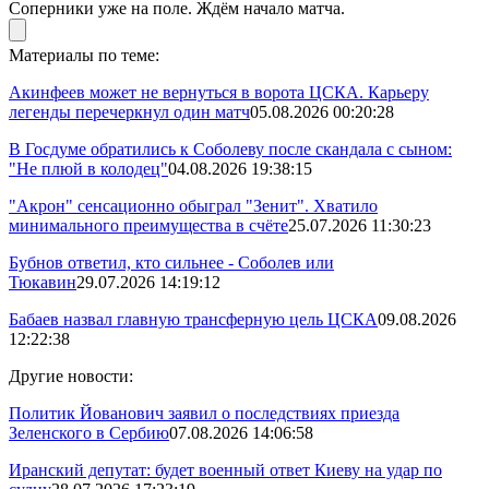
Соперники уже на поле. Ждём начало матча.
Материалы по теме:
Акинфеев может не вернуться в ворота ЦСКА. Карьеру
легенды перечеркнул один матч
05.08.2026 00:20:28
В Госдуме обратились к Соболеву после скандала с сыном:
"Не плюй в колодец"
04.08.2026 19:38:15
"Акрон" сенсационно обыграл "Зенит". Хватило
минимального преимущества в счёте
25.07.2026 11:30:23
Бубнов ответил, кто сильнее - Соболев или
Тюкавин
29.07.2026 14:19:12
Бабаев назвал главную трансферную цель ЦСКА
09.08.2026
12:22:38
Другие новости:
Политик Йованович заявил о последствиях приезда
Зеленского в Сербию
07.08.2026 14:06:58
Иранский депутат: будет военный ответ Киеву на удар по