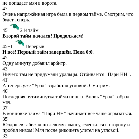
не попадает мяч в ворота.
47'
Очень напряжённая игра была в первом тайме. Смотрим, что
будет теперь.
45'
2-й тайм
Второй тайм начался! Продолжаем!
45+1'
Перерыв
И всё! Первый тайм завершён. Пока 0:0.
45'
Одну минуту добавил арбитр.
43'
Ничего там не придумали уральцы. Отбивается "Пари НН".
41'
А теперь уже "Урал" заработал угловой. Смотрим.
40'
Последняя пятиминутка тайма пошла. Вновь "Урал" забрал
мяч.
37'
В концовке тайма "Пари НН" начинает всё чаще огрызаться.
35'
Юлдошев забежал по левому флангу, сместился в сторону и
пробил низом! Мяч после рикошета улетел на угловой.
33'