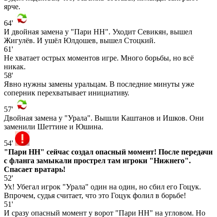
ярче.
64'
И двойная замена у "Пари НН". Уходит Севикян, вышел
Жигулёв. И ушёл Юлдошев, вышел Стоцкий.
61'
Не хватает острых моментов игре. Много борьбы, но всё
никак.
58'
Явно нужны замены уральцам. В последние минуты уже
соперник перехватывает инициативу.
57'
Двойная замена у "Урала". Вышли Каштанов и Ишков. Они
заменили Шеттине и Юшина.
54'
"Пари НН" сейчас создал опасный момент! После передачи
с фланга замыкали прострел там игроки "Нижнего".
Спасает вратарь!
52'
Ух! Убегал игрок "Урала" один на один, но сбил его Гоцук.
Впрочем, судья считает, что это Гоцук фолил в борьбе!
51'
И сразу опасный момент у ворот "Пари НН" на угловом. Но