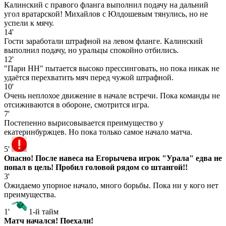
Калинский с правого фланга выполнил подачу на дальний
угол вратарской! Михайлов с Юлдошевым тянулись, но не
успели к мячу.
14'
Гости заработали штрафной на левом фланге. Калинский
выполнил подачу, но уральцы спокойно отбились.
12'
"Пари НН" пытается высоко прессинговать, но пока никак не
удаётся перехватить мяч перед чужой штрафной.
10'
Очень неплохое движение в начале встречи. Пока команды не
отсиживаются в обороне, смотрится игра.
7'
Постепенно вырисовывается преимущество у
екатеринбуржцев. Но пока только самое начало матча.
5'
Опасно! После навеса на Егорычева игрок "Урала" едва не
попал в цель! Пробил головой рядом со штангой!!
3'
Ожидаемо упорное начало, много борьбы. Пока ни у кого нет
преимущества.
1'
1-й тайм
Матч начался! Поехали!