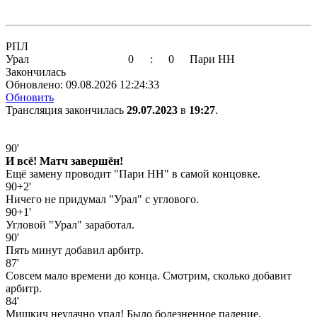
РПЛ
Урал
0
:
0
Пари НН
Закончилась
Обновлено:
09.08.2026 12:24:33
Обновить
Трансляция закончилась
29.07.2023
в
19:27
.
90'
И всё! Матч завершён!
Ещё замену проводит "Пари НН" в самой концовке.
90+2'
Ничего не придумал "Урал" с углового.
90+1'
Угловой "Урал" заработал.
90'
Пять минут добавил арбитр.
87'
Совсем мало времени до конца. Смотрим, сколько добавит
арбитр.
84'
Мишкич неудачно упал! Было болезненное падение.