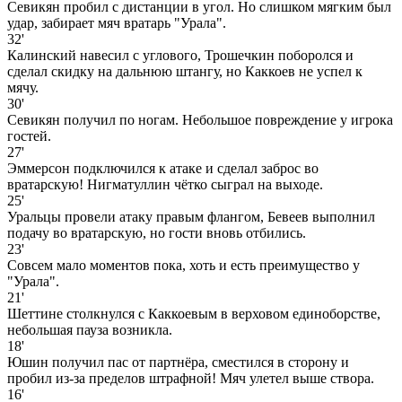
Севикян пробил с дистанции в угол. Но слишком мягким был
удар, забирает мяч вратарь "Урала".
32'
Калинский навесил с углового, Трошечкин поборолся и
сделал скидку на дальнюю штангу, но Каккоев не успел к
мячу.
30'
Севикян получил по ногам. Небольшое повреждение у игрока
гостей.
27'
Эммерсон подключился к атаке и сделал заброс во
вратарскую! Нигматуллин чётко сыграл на выходе.
25'
Уральцы провели атаку правым флангом, Бевеев выполнил
подачу во вратарскую, но гости вновь отбились.
23'
Совсем мало моментов пока, хоть и есть преимущество у
"Урала".
21'
Шеттине столкнулся с Каккоевым в верховом единоборстве,
небольшая пауза возникла.
18'
Юшин получил пас от партнёра, сместился в сторону и
пробил из-за пределов штрафной! Мяч улетел выше створа.
16'