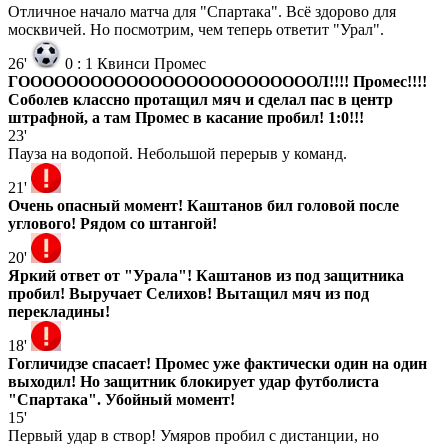
Отличное начало матча для "Спартака". Всё здорово для
москвичей. Но посмотрим, чем теперь ответит "Урал".
26'
0
:
1
Квинси Промес
ГОООООООООООООООООООООООООЛ!!!! Промес!!!!
Соболев классно протащил мяч и сделал пас в центр
штрафной, а там Промес в касание пробил! 1:0!!!
23'
Пауза на водопой. Небольшой перерыв у команд.
21'
Очень опасный момент! Каштанов бил головой после
углового! Рядом со штангой!
20'
Яркий ответ от "Урала"! Каштанов из под защитника
пробил! Выручает Селихов! Вытащил мяч из под
перекладины!
18'
Гогличидзе спасает! Промес уже фактически один на один
выходил! Но защитник блокирует удар футболиста
"Спартака". Убойный момент!
15'
Первый удар в створ! Умяров пробил с дистанции, но