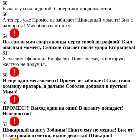
68'
Была пауза на водопой. Соперники продолжаются.
66'
А теперь уже Промес не забивает! Шикарный момент! Бил с
разворота! Мяч облизал штангу.
64'
Потеряли мяч спартаковцы перед своей штрафной! Был
опасный момент, Селихов спасает после удара Егорычева!
61'
Хлусевич сфолил на Бикфалви. Повезло ему, что вторую
жёлтую не получил.
58'
И ещё один мегамомент! Промес не забивает! Спас свою
команду вратарь, а дальше Соболев добивал в пустые!
Мимо!
55'
ПРОМЕС!!! Выход один на один! В штангу попадает!
Невероятно!
53'
Шикарный шанс у Зобнина! Никто ему не мешал! Бил от
11-метровой отметки, выше девятки! Шикарно!