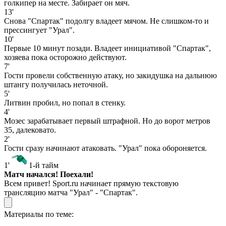
голкипер на месте. Забирает он мяч.
13'
Снова "Спартак" подолгу владеет мячом. Не слишком-то и
прессингует "Урал".
10'
Первые 10 минут позади. Владеет инициативой "Спартак",
хозяева пока осторожно действуют.
7'
Гости провели собственную атаку, но закидушка на дальнюю
штангу получилась неточной.
5'
Литвин пробил, но попал в стенку.
4'
Мозес зарабатывает первый штрафной. Но до ворот метров
35, далековато.
2'
Гости сразу начинают атаковать. "Урал" пока обороняется.
1'
1-й тайм
Матч начался! Поехали!
Всем привет! Sport.ru начинает прямую текстовую
трансляцию матча "Урал" - "Спартак".
Материалы по теме: