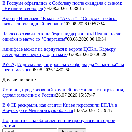
В Госдуме обратились к Соболеву после скандала с сыном:
"Не плюй в колодец"
04.08.2026 19:38:15
Арбитр Николаев: "В матче "Ахмат" - "Спартак" не был
назначен очевидный пенальти"
03.08.2026 09:57:34
Черчесов заявил, что не будет поддерживать Шелию после
ошибки в матче со "Спартаком"
03.08.2026 00:10:34
Акинфеев может не вернуться в ворота ЦСКА. Карьеру
легенды перечеркнул один матч
05.08.2026 00:20:28
РУСАДА дисквалифицировала экс-форварда "Спартака" на
шесть месяцев
06.08.2026 14:02:58
Другие новости:
Историк, предсказавший крупнейшие мировые потрясения,
сделал заявление о России
26.07.2026 15:57:47
В ФСБ раскрыли, как агенты Киева перевозили БПЛА в
Амурскую и Челябинскую области
13.07.2026 15:19:45
Подпишитесь на обновления и не пропустите ни одной
статьи!