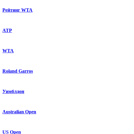
Рейтинг WTA
ATP
WTA
Roland Garros
Уимблдон
Australian Open
US Open