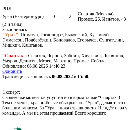
РПЛ
Спартак (Москва)
Урал (Екатеринбург)
0
:
2
Промес, 26, Игнатов, 43
(
2-й тайм
)
Закончилась
"Урал"
:
Помазун, Гогличидзе, Быковский, Кузьмичёв,
Эммерсон, Подберёзкин, Коновалов, Егорычев, Сунгатулин,
Мишкич, Каштанов.
"Спартак"
:
Селихов, Чернов, Зобнин, Хлусевич, Литвинов,
Умяров, Денисов, Мозес, Мартинс, Промес, Соболев.
Обновлено:
06.08.2026 14:46:23
Обновить
Трансляция закончилась
06.08.2022
в
15:50
.
Эксперт:
Сколько же моментов упустил во втором тайме "Спартак"!
Тем не менее, красно-белые обыгрывают "Урал", делают это с
большим запасом. За "Урал" пока страшновато. Не идёт игра у
команды. А мы на этом прощаемся! Всего хорошего!