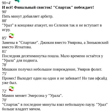
90+4'
И всё! Финальный свисток! "Спартак" побеждает!
90'
Пять минут добавляет арбитр.
88'
"Урал" в концовке атакует, но Селихов так и не вступает в
игру.
85'
Замены в "Спартаке". Джикия вместо Умярова, а Зиньковский
вместо Игнатова.
81'
Последняя десятиминутка пошла. Мало времени остаётся у
"Урала" для подвига.
78'
Мишкин получил небольшое повреждение, Умяров фолит.
75'
Промес! Выходит один на один и не забивает! Но там офсайд
уже был.
72'
Мамин меняет Эмерсона у "Урала".
70'
"Спартак" в последние минуты взял небольшую паузу. "Урал"
больше владеет мячом.