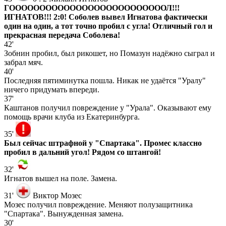
ГООООООООООООООООООООООООООЛ!!!
ИГНАТОВ!!! 2:0! Соболев вывел Игнатова фактически
один на один, а тот точно пробил с угла! Отличный гол и
прекрасная передача Соболева!
42'
Зобнин пробил, был рикошет, но Помазун надёжно сыграл и
забрал мяч.
40'
Последняя пятиминутка пошла. Никак не удаётся "Уралу"
ничего придумать впереди.
37'
Каштанов получил повреждение у "Урала". Оказывают ему
помощь врачи клуба из Екатеринбурга.
35'
Был сейчас штрафной у "Спартака". Промес классно
пробил в дальний угол! Рядом со штангой!
32'
Игнатов вышел на поле. Замена.
31'
Виктор Мозес
Мозес получил повреждение. Меняют полузащитника
"Спартака". Вынужденная замена.
30'