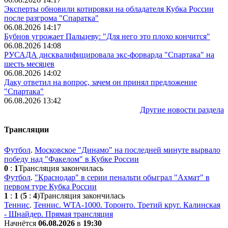
Эксперты обновили котировки на обладателя Кубка России
после разгрома "Спаратка"
06.08.2026 14:17
Бубнов угрожает Пальцеву: "Для него это плохо кончится"
06.08.2026 14:08
РУСАДА дисквалифицировала экс-форварда "Спартака" на
шесть месяцев
06.08.2026 14:02
Даку ответил на вопрос, зачем он принял предложение
"Спартака"
06.08.2026 13:42
Другие новости раздела
Трансляции
Футбол
.
Московское "Динамо" на последней минуте вырвало
победу над "Факелом" в Кубке России
0
:
1
Трансляция закончилась
Футбол
.
"Краснодар" в серии пенальти обыграл "Ахмат" в
первом туре Кубка России
1
:
1
(
5
:
4
)
Трансляция закончилась
Теннис
.
Теннис. WTA-1000. Торонто. Третий круг. Калинская
- Шнайдер. Прямая трансляция
Начнётся
06.08.2026
в
19:30