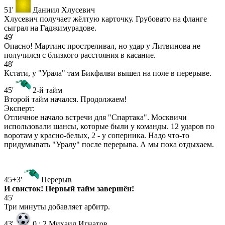
51'
Даниил Хлусевич
Хлусевич получает жёлтую карточку. Грубовато на фланге
сыграл на Гаджимурадове.
49'
Опасно! Мартинс простреливал, но удар у Литвинова не
получился с близкого расстояния в касание.
48'
Кстати, у "Урала" там Бикфалви вышел на поле в перерыве.
45'
2-й тайм
Второй тайм начался. Продолжаем!
Эксперт:
Отличное начало встречи для "Спартака". Москвичи
использовали шансы, которые были у команды. 12 ударов по
воротам у красно-белых, 2 - у соперника. Надо что-то
придумывать "Уралу" после перерыва. А мы пока отдыхаем.
45+3'
Перерыв
И свисток! Первый тайм завершён!
45'
Три минуты добавляет арбитр.
43'
0
:
2
Михаил Игнатов