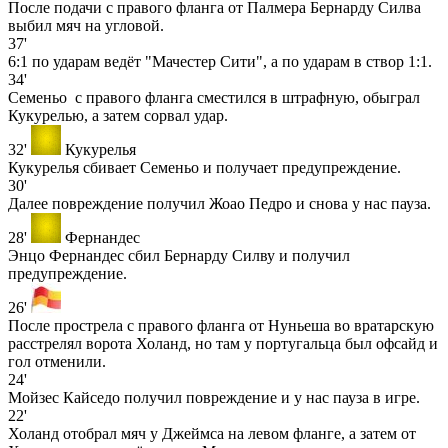
После подачи с правого фланга от Палмера Бернарду Силва
выбил мяч на угловой.
37'
6:1 по ударам ведёт "Мачестер Сити", а по ударам в створ 1:1.
34'
Семеньо с правого фланга сместился в штрафную, обыграл
Кукурелью, а затем сорвал удар.
32'
Кукурелья
Кукурелья сбивает Семеньо и получает предупреждение.
30'
Далее повреждение получил Жоао Педро и снова у нас пауза.
28'
Фернандес
Энцо Фернандес сбил Бернарду Силву и получил
предупреждение.
26'
После прострела с правого фланга от Нуньеша во вратарскую
расстрелял ворота Холанд, но там у португальца был офсайд и
гол отменили.
24'
Мойзес Кайседо получил повреждение и у нас пауза в игре.
22'
Холанд отобрал мяч у Джеймса на левом фланге, а затем от