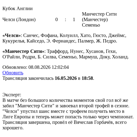
Кубок Англии
Манчестер Сити
Челси (Лондон)
0
:
1
(Манчестер)
Семеньо
«Челси»
: Санчес, Фофана, Колуилл, Хато, Гюсто, Джеймс,
Кукурелья, Кайседо, Э. Фернандес, Палмер, Ж. Педро.
«Манчестер Сити»
: Траффорд, Нунес, Хусанов, Гехи,
О'Райли, Родри, Б. Силва, Семеньо, Мармуш, Доку, Холанд.
Обновлено:
08.08.2026 12:02:04
Обновить
Трансляция закончилась
16.05.2026
в
18:58
.
Эксперт:
В матче без большого количества моментов свой гол всё же
забил "Манчестер Сити" и завоевал второй трофей в сезоне.
"Челси" упустил шанс вместе с трофеем получить место в
Лиге Европы и теперь может попасть только через чемпионат.
Трансляция завершена, провёл её Вячеслав Горбачёв, всего
хорошего.