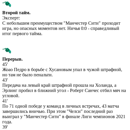
Второй тайм.
Эксперт:
С небольшим преимуществом "Манчестер Сити" проходит
игра, но опасных моментов нет. Ничья 0:0 - справедливый
итог первого тайма.
Перерыв.
45'
Жоао Педро в борьбе с Хусановым упал в чужой штрафной,
но там не было пенальти.
43'
Передача на левый край штрафной прошла на Холанда, а
Эрлинг пробил в ближний угол - Роберт Санчес отбил мяч на
угловой.
41'
По 71 одной победе у команд в личных встречах, 43 матча
завершились вничью. При этом "Челси" последний раз
выиграл у "Манчестер Сити" в финале Лиги чемпионов 2021
года.
39'