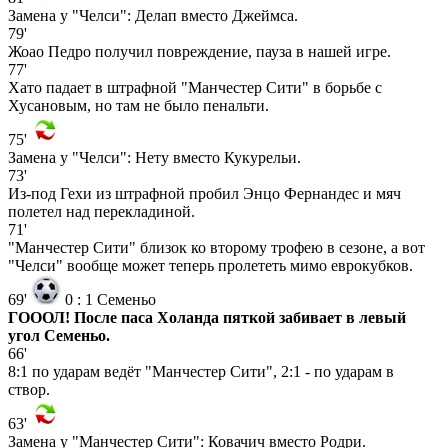
Замена у "Челси": Делап вместо Джеймса.
79'
Жоао Педро получил повреждение, пауза в нашей игре.
77'
Хато падает в штрафной "Манчестер Сити" в борьбе с
Хусановым, но там не было пенальти.
75'
Замена у "Челси": Нету вместо Кукурельи.
73'
Из-под Гехи из штрафной пробил Энцо Фернандес и мяч
полетел над перекладиной.
71'
"Манчестер Сити" близок ко второму трофею в сезоне, а вот
"Челси" вообще может теперь пролететь мимо еврокубков.
69'
0
:
1
Семеньо
ГОООЛ! После паса Холанда пяткой забивает в левый
угол Семеньо.
66'
8:1 по ударам ведёт "Манчестер Сити", 2:1 - по ударам в
створ.
63'
Замена у "Манчестер Сити": Ковачич вместо Родри.