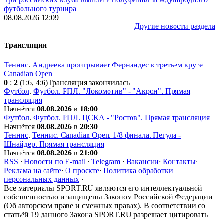
футбольного турнира
08.08.2026 12:09
Другие новости раздела
Трансляции
Теннис
.
Андреева проигрывает Фернандес в третьем круге
Canadian Open
0
:
2
(1:6, 4:6)
Трансляция закончилась
Футбол
.
Футбол. РПЛ. "Локомотив" - "Акрон". Прямая
трансляция
Начнётся
08.08.2026
в
18:00
Футбол
.
Футбол. РПЛ. ЦСКА - "Ростов". Прямая трансляция
Начнётся
08.08.2026
в
20:30
Теннис
.
Теннис. Canadian Open. 1/8 финала. Пегула -
Шнайдер. Прямая трансляция
Начнётся
08.08.2026
в
21:00
RSS
·
Новости по E-mail
·
Telegram
·
Вакансии
·
Контакты
·
Реклама на сайте
·
О проекте
·
Политика обработки
персональных данных
·
Все материалы SPORT.RU являются его интеллектуальной
собственностью и защищены Законом Российской Федерации
(Об авторском праве и смежных правах). В соответствии со
статьёй 19 данного Закона SPORT.RU разрешает цитировать