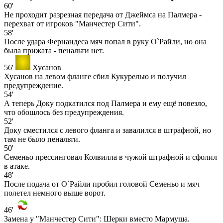
60'
Не проходит разрезная передача от Джеймса на Палмера -
перехват от игроков "Манчестер Сити".
58'
После удара Фернандеса мяч попал в руку О`Райли, но она
была прижата - пенальти нет.
56'
Хусанов
Хусанов на левом фланге сбил Кукурелью и получил
предупреждение.
54'
А теперь Доку подкатился под Палмера и ему ещё повезло,
что обошлось без предупреждения.
52'
Доку сместился с левого фланга и завалился в штрафной, но
там не было пенальти.
50'
Семеньо прессинговал Колвилла в чужой штрафной и сфолил
в атаке.
48'
После подача от О`Райли пробил головой Семеньо и мяч
полетел немного выше ворот.
46'
Замена у "Манчестер Сити": Шерки вместо Мармуша.