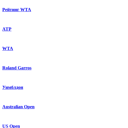
Рейтинг WTA
ATP
WTA
Roland Garros
Уимблдон
Australian Open
US Open