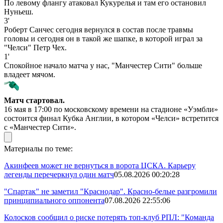
По левому флангу атаковал Кукурелья и там его остановил
Нуньеш.
3'
Роберт Санчес сегодня вернулся в состав после травмы
головы и сегодня он в такой же шапке, в которой играл за
"Челси" Петр Чех.
1'
Спокойное начало матча у нас, "Манчестер Сити" больше
владеет мячом.
Матч стартовал.
16 мая в 17:00 по московскому времени на стадионе «Уэмбли»
состоится финал Кубка Англии, в котором «Челси» встретится
с «Манчестер Сити».
Материалы по теме:
Акинфеев может не вернуться в ворота ЦСКА. Карьеру
легенды перечеркнул один матч
05.08.2026 00:20:28
"Спартак" не заметил "Краснодар". Красно-белые разгромили
принципиального оппонента
07.08.2026 22:55:06
Колосков сообщил о риске потерять топ-клуб РПЛ: "Команда