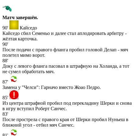
Матч завершён.
90'
Кайседо
Кайседо сбил Семеньо и далее стал аплодировать арбитру -
жёлтая карточка.
90'
После подачи с правого фланга пробил головой Делап - мяч
полетел мимо ворот.
88'
Доку с левого фланга пасовал в штрафную на Холанда, а тот
не сумел обработать мяч.
87'
Замена у "Челси": Гарначо вместо Жоао Педро.
85'
Из центра штрафной пробил под перекладину Шерки и снова
в игру вступил Роберт Санчес.
83'
После прострела с правого края от Шерки пробил Нуньеш в
ближний угол - отбил мяч Санчес.
81'