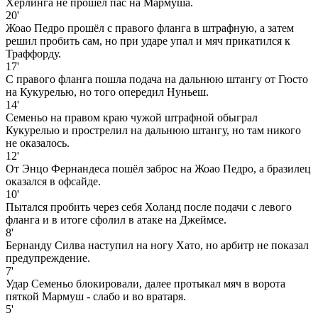
Херлинга не прошёл пас на Мармуша.
20'
Жоао Педро прошёл с правого фланга в штрафную, а затем
решил пробить сам, но при ударе упал и мяч прикатился к
Траффорду.
17'
С правого фланга пошла подача на дальнюю штангу от Гюсто
на Кукурелью, но того опередил Нуньеш.
14'
Семеньо на правом краю чужой штрафной обыграл
Кукурелью и прострелил на дальнюю штангу, но там никого
не оказалось.
12'
От Энцо Фернандеса пошёл заброс на Жоао Педро, а бразилец
оказался в офсайде.
10'
Пытался пробить через себя Холанд после подачи с левого
фланга и в итоге сфолил в атаке на Джеймсе.
8'
Бернанду Силва наступил на ногу Хато, но арбитр не показал
предупреждение.
7'
Удар Семеньо блокировали, далее протыкал мяч в ворота
пяткой Мармуш - слабо и во вратаря.
5'