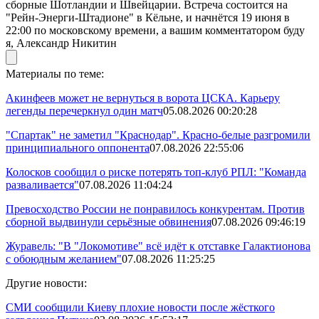
сборные Шотландии и Швейцарии. Встреча состоится на
"Рейн-Энерги-Штадионе" в Кёльне, и начнётся 19 июня в
22:00 по московскому времени, а вашим комментатором буду
я, Александр Никитин
Материалы по теме:
Акинфеев может не вернуться в ворота ЦСКА. Карьеру
легенды перечеркнул один матч
05.08.2026 00:20:28
"Спартак" не заметил "Краснодар". Красно-белые разгромили
принципиального оппонента
07.08.2026 22:55:06
Колосков сообщил о риске потерять топ-клуб РПЛ: "Команда
разваливается"
07.08.2026 11:04:24
Превосходство России не понравилось конкурентам. Против
сборной выдвинули серьёзные обвинения
07.08.2026 09:46:19
Журавель: "В "Локомотиве" всё идёт к отставке Галактионова
с обоюдным желанием"
07.08.2026 11:25:25
Другие новости:
СМИ сообщили Киеву плохие новости после жёсткого