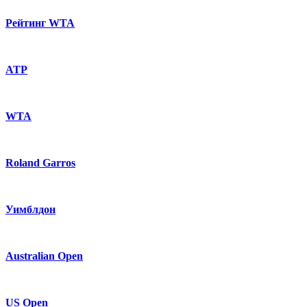
Рейтинг WTA
ATP
WTA
Roland Garros
Уимблдон
Australian Open
US Open