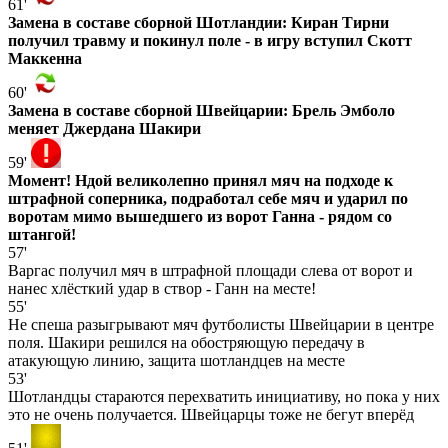
61'
Замена в составе сборной Шотландии: Киран Тирни
получил травму и покинул поле - в игру вступил Скотт
Маккенна
60'
Замена в составе сборной Швейцарии: Брель Эмболо
меняет Джердана Шакири
59'
Момент! Ндой великолепно принял мяч на подходе к
штрафной соперника, подработал себе мяч и ударил по
воротам мимо вышедшего из ворот Ганна - рядом со
штангой!
57'
Варгас получил мяч в штрафной площади слева от ворот и
нанес хлёсткий удар в створ - Ганн на месте!
55'
Не спеша разыгрывают мяч футболисты Швейцарии в центре
поля. Шакири решился на обостряющую передачу в
атакующую линию, защита шотландцев на месте
53'
Шотландцы стараются перехватить инициативу, но пока у них
это не очень получается. Швейцарцы тоже не бегут вперёд