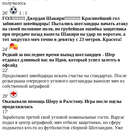
получилось
26'
1
:
1
ГОЛ!!!!!!!!! Джердан Шакири!!!!!!!!!!! Красивейший гол
забивают швейцарцы! Пытались шотландцы начать атаку
на своей половине поля, но грубейшая ошибка защитника
при передаче назад вывела Шакири на удар по воротам, а
тот закрутил мяч точно в девятку с 23 метров. Красота!
24'
Редкий за последнее время выпад шотландцев - Шер
отдавал длинный пас на Ндоя, который успел залезть в
офсайд
22'
Продолжают швейцарцы искать счастье на стандартах. После
розыгрыша очередного углового шотландцы выносят мяч из
собственной штрафной
20'
Оказывали помощь Шеру и Ралстону. Игра после паузы
продолжилась
17'
Заработали третий свой угловой номинальные гости. Варгас
подал в центр штрафной, мяч отбили защитники, но сферу
подхватил кто-то из футболистов сборной Шотландии. Уже