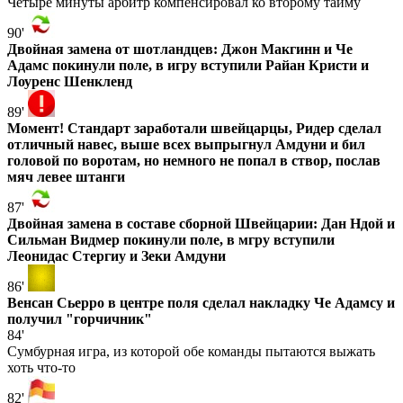
Четыре минуты арбитр компенсировал ко второму тайму
90'
Двойная замена от шотландцев: Джон Макгинн и Че
Адамс покинули поле, в игру вступили Райан Кристи и
Лоуренс Шенкленд
89'
Момент! Стандарт заработали швейцарцы, Ридер сделал
отличный навес, выше всех выпрыгнул Амдуни и бил
головой по воротам, но немного не попал в створ, послав
мяч левее штанги
87'
Двойная замена в составе сборной Швейцарии: Дан Ндой и
Сильман Видмер покинули поле, в мгру вступили
Леонидас Стергиу и Зеки Амдуни
86'
Венсан Сьерро в центре поля сделал накладку Че Адамсу и
получил "горчичник"
84'
Сумбурная игра, из которой обе команды пытаются выжать
хоть что-то
82'