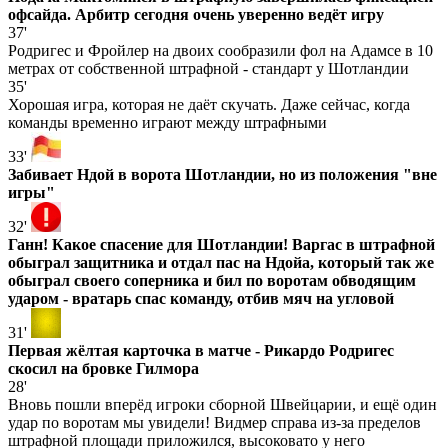
офсайда. Арбитр сегодня очень уверенно ведёт игру
37'
Родригес и Фройлер на двоих сообразили фол на Адамсе в 10
метрах от собственной штрафной - стандарт у Шотландии
35'
Хорошая игра, которая не даёт скучать. Даже сейчас, когда
команды временно играют между штрафными
33'
Забивает Ндой в ворота Шотландии, но из положения "вне
игры"
32'
Ганн! Какое спасение для Шотландии! Варгас в штрафной
обыграл защитника и отдал пас на Ндойа, который так же
обыграл своего соперника и бил по воротам обводящим
ударом - вратарь спас команду, отбив мяч на угловой
31'
Первая жёлтая карточка в матче - Рикардо Родригес
скосил на бровке Гилмора
28'
Вновь пошли вперёд игроки сборной Швейцарии, и ещё один
удар по воротам мы увидели! Видмер справа из-за пределов
штрафной площади приложился, высоковато у него