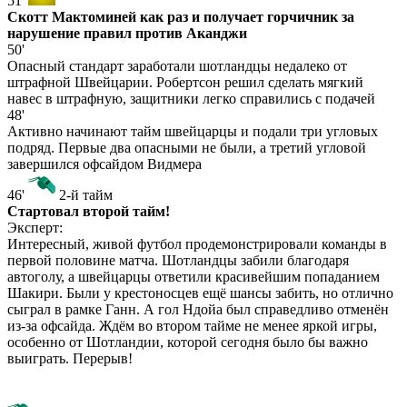
51'
Скотт Мактоминей как раз и получает горчичник за
нарушение правил против Аканджи
50'
Опасный стандарт заработали шотландцы недалеко от
штрафной Швейцарии. Робертсон решил сделать мягкий
навес в штрафную, защитники легко справились с подачей
48'
Активно начинают тайм швейцарцы и подали три угловых
подряд. Первые два опасными не были, а третий угловой
завершился офсайдом Видмера
46'
2-й тайм
Стартовал второй тайм!
Эксперт:
Интересный, живой футбол продемонстрировали команды в
первой половине матча. Шотландцы забили благодаря
автоголу, а швейцарцы ответили красивейшим попаданием
Шакири. Были у крестоносцев ещё шансы забить, но отлично
сыграл в рамке Ганн. А гол Ндойа был справедливо отменён
из-за офсайда. Ждём во втором тайме не менее яркой игры,
особенно от Шотландии, которой сегодня было бы важно
выиграть. Перерыв!