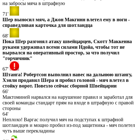
на забросы мяча в штрафную
71'
Шер выносил мяч, а Джон Макгинн влетел ему в ноги -
справедливая карточка для шотландца
68'
Пока Шер разгонял атаку швейцарцев, Скотт Маккенна
руками удерживал всеми силами Ндойа, чтобы тот не
вырвался на оперативный простор, за что получил
"горчичник"
67'
Штанга! Робертсон выполнил навес на дальнюю штангу,
Хэнли продавил Шера и пробил головой - мяч влетел в
стойку ворот. Повезло сейчас сборной Швейцарии
66'
Мактоминей нарвался на нарушение правил и заработал для
своей команды стандарт прям на входе в штрафную с правой
стороны
64'
Неплохо! Варгас получил мяч на подступах к штрафной
шотландцев и мощно пробил из-под защитника - мяч полетел
чуть выше перекладины