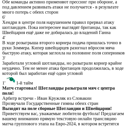
Обе команды активно применяют прессинг при обороне, а
под давлением развивать атаки не получается - в результате
много потерь с обеих сторон
6'
Хендри в центре поля нарушением правил прервал атаку
шотландцев. Пока интереснее выглядят британцы, так как
Швейцария ещё даже не добиралась до владений Ганна
4'
В ходе розыгрыша второго корнера подача пришлась точно в
руки Зоммера. Кипер швейцарцев разогнал вбросом мяча
быструю атаку, которая заглохла на половине поля соперников
3'
Заработали угловой шотландцы, но разыграли корнер крайне
неудачно. Тем не менее атака британцев продолжилась, в ходе
которой был заработан ещё один угловой
1'
1-й тайм
Матч стартовал! Шотландцы разыграли мяч с центра
поля!
Арбитр встречи - Иван Кружляк из Словакии
Прозвучали Государственные гимны обеих стран
Выходят на поле сборные Шотландии и Швейцарии!
Приветствуем вас, уважаемые любители футбола! Предлагаем
вашему вниманию прямую текстовую онлайн трансляцию
матча группового этапа на Евро-2024, в котором встретятся