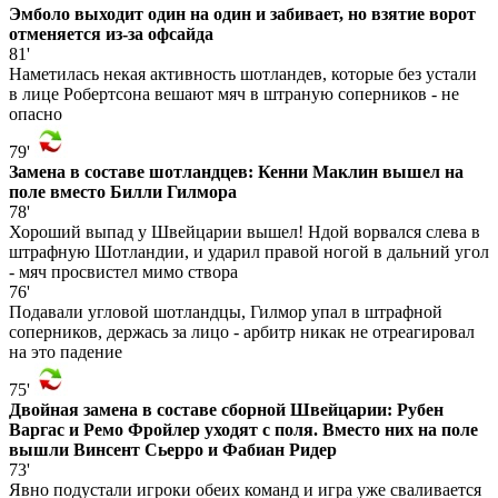
Эмболо выходит один на один и забивает, но взятие ворот
отменяется из-за офсайда
81'
Наметилась некая активность шотландев, которые без устали
в лице Робертсона вешают мяч в штраную соперников - не
опасно
79'
Замена в составе шотландцев: Кенни Маклин вышел на
поле вместо Билли Гилмора
78'
Хороший выпад у Швейцарии вышел! Ндой ворвался слева в
штрафную Шотландии, и ударил правой ногой в дальний угол
- мяч просвистел мимо створа
76'
Подавали угловой шотландцы, Гилмор упал в штрафной
соперников, держась за лицо - арбитр никак не отреагировал
на это падение
75'
Двойная замена в составе сборной Швейцарии: Рубен
Варгас и Ремо Фройлер уходят с поля. Вместо них на поле
вышли Винсент Сьерро и Фабиан Ридер
73'
Явно подустали игроки обеих команд и игра уже сваливается