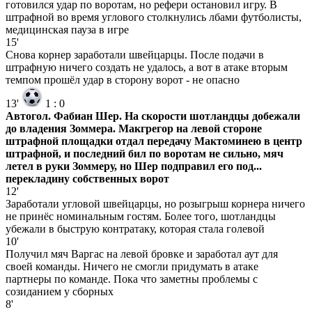
готовился удар по воротам, но рефери остановил игру. В
штрафной во время углового столкнулись лбами футболисты,
медицинская пауза в игре
15'
Снова корнер заработали швейцарцы. После подачи в
штрафную ничего создать не удалось, а вот в атаке вторым
темпом прошёл удар в сторону ворот - не опасно
13'
1
:
0
Автогол. Фабиан Шер. На скорости шотландцы добежали
до владения Зоммера. Макгрегор на левой стороне
штрафной площадки отдал передачу Мактоминею в центр
штрафной, и последний бил по воротам не сильно, мяч
летел в руки Зоммеру, но Шер подправил его под...
перекладину собственных ворот
12'
Заработали угловой швейцарцы, но розыгрыш корнера ничего
не принёс номинальным гостям. Более того, шотландцы
убежали в быструю контратаку, которая стала голевой
10'
Получил мяч Варгас на левой бровке и заработал аут для
своей команды. Ничего не смогли придумать в атаке
партнеры по команде. Пока что заметны проблемы с
созиданием у сборных
8'