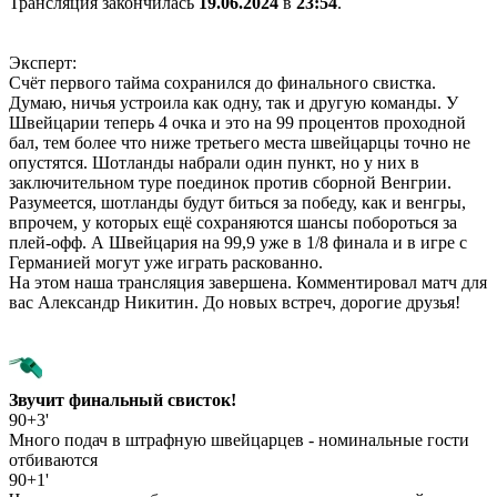
Трансляция закончилась
19.06.2024
в
23:54
.
Эксперт:
Счёт первого тайма сохранился до финального свистка.
Думаю, ничья устроила как одну, так и другую команды. У
Швейцарии теперь 4 очка и это на 99 процентов проходной
бал, тем более что ниже третьего места швейцарцы точно не
опустятся. Шотланды набрали один пункт, но у них в
заключительном туре поединок против сборной Венгрии.
Разумеется, шотланды будут биться за победу, как и венгры,
впрочем, у которых ещё сохраняются шансы побороться за
плей-офф. А Швейцария на 99,9 уже в 1/8 финала и в игре с
Германией могут уже играть раскованно.
На этом наша трансляция завершена. Комментировал матч для
вас Александр Никитин. До новых встреч, дорогие друзья!
Звучит финальный свисток!
90+3'
Много подач в штрафную швейцарцев - номинальные гости
отбиваются
90+1'