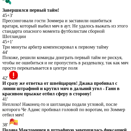
Завершился первый тайм!
45+3'
Прессинговали гости Зоммера и заставили ошибиться
вратаря, который выбил мяч в аут. Не удалось выжать из этого
стандарта опасного момента футболистам сборной
Шотландии
45+1'
Три минуты арбитр компенсировал к первому тайму
44'
Похоже, решили команды доиграть первый тайм не рискуя,
чтобы не ошибиться и не пропустить в раздевалку, так как мяч
просто перекатывается в центре поля
42'
И сразу же ответка от швейцарцев! Джака пробивал с
линии штрафной и крутил мяч в дальний угол - Ганн в
красивом прыжке отбил сферу в сторону!
41'
Неплохо! Наконец-то и шотланды подали угловой, после
которого Че Адамс пробивал головой по воротам, но Зоммер
отбил мяч!
38'
Подача Мактоминея в штрафную завершилась фиксацией