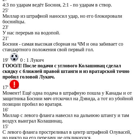
4:3 по ударам ведёт Босния, 2:1 - по ударам в створ.
25'
Миллар из штрафной наносил удар, но его блокировали
боснийцы.
23'
У нас перерыв на водопой.
21'
Босния - самая высокая сборная на ЧМ и она забивает со
стандартного положения свой первый гол.
19'
0
:
1
Лукич
ГОООЛ! После подачи с углового Колашинац сделал
скидку с ближней правой штанги и из вратарской точно
пробил головой Лукич.
17'
Момент! Ещё одна подача в штрафную пошла у Канады и от
защитника Боснии мяч отскочил на Дэвида, а тот из убойной
позиции пробил во вратаря.
16'
Миллар с левого фланга навесил на дальнюю штангу и там
воздух выиграл Колашинац.
15'
С левого фланга простреливал в центр штрафной Олувасей,
но никто на его передачу не откликнулся.