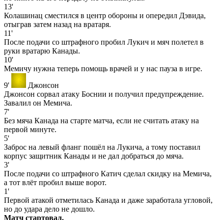
13'
Колашинац сместился в центр обороны и опередил Дэвида,
отыграв затем назад на вратаря.
11'
После подачи со штрафного пробил Лукич и мяч полетел в
руки вратарю Канады.
10'
Мемичу нужна теперь помощь врачей и у нас пауза в игре.
9'
Джонсон
Джонсон сорвал атаку Боснии и получил предупреждение.
Завалил он Мемича.
7'
Без мяча Канада на старте матча, если не считать атаку на
первой минуте.
5'
Заброс на левый фланг пошёл на Лукича, а тому поставил
корпус защитник Канады и не дал добраться до мяча.
3'
После подачи со штрафного Катич сделал скидку на Мемича,
а тот влёт пробил выше ворот.
1'
Первой атакой отметилась Канада и даже заработала угловой,
но до удара дело не дошло.
Матч стартовал.