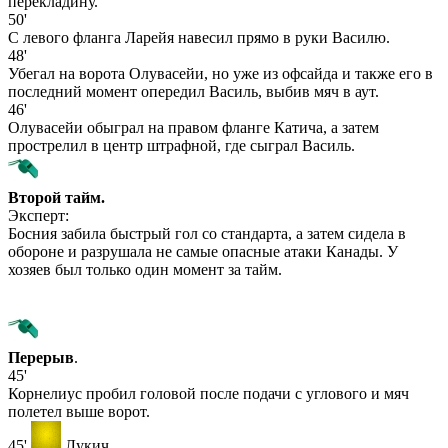
перекладину.
50'
С левого фланга Ларейя навесил прямо в руки Василю.
48'
Убегал на ворота Олувасейи, но уже из офсайда и также его в
последний момент опередил Василь, выбив мяч в аут.
46'
Олувасейи обыграл на правом фланге Катича, а затем
прострелил в центр штрафной, где сыграл Василь.
Второй тайм.
Эксперт:
Босния забила быстрый гол со стандарта, а затем сидела в
обороне и разрушала не самые опасные атаки Канады. У
хозяев был только один момент за тайм.
Перерыв
.
45'
Корнелиус пробил головой после подачи с углового и мяч
полетел выше ворот.
45'
Лукич