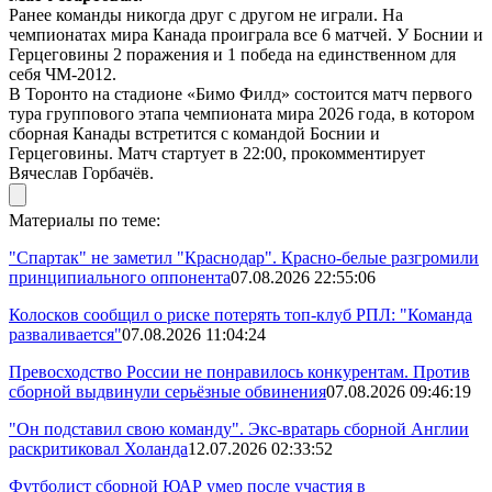
Ранее команды никогда друг с другом не играли. На
чемпионатах мира Канада проиграла все 6 матчей. У Боснии и
Герцеговины 2 поражения и 1 победа на единственном для
себя ЧМ-2012.
В Торонто на стадионе «Бимо Филд» состоится матч первого
тура группового этапа чемпионата мира 2026 года, в котором
сборная Канады встретится с командой Боснии и
Герцеговины. Матч стартует в 22:00, прокомментирует
Вячеслав Горбачёв.
Материалы по теме:
"Спартак" не заметил "Краснодар". Красно-белые разгромили
принципиального оппонента
07.08.2026 22:55:06
Колосков сообщил о риске потерять топ-клуб РПЛ: "Команда
разваливается"
07.08.2026 11:04:24
Превосходство России не понравилось конкурентам. Против
сборной выдвинули серьёзные обвинения
07.08.2026 09:46:19
"Он подставил свою команду". Экс-вратарь сборной Англии
раскритиковал Холанда
12.07.2026 02:33:52
Футболист сборной ЮАР умер после участия в