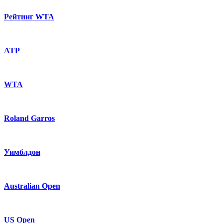
Рейтинг WTA
ATP
WTA
Roland Garros
Уимблдон
Australian Open
US Open