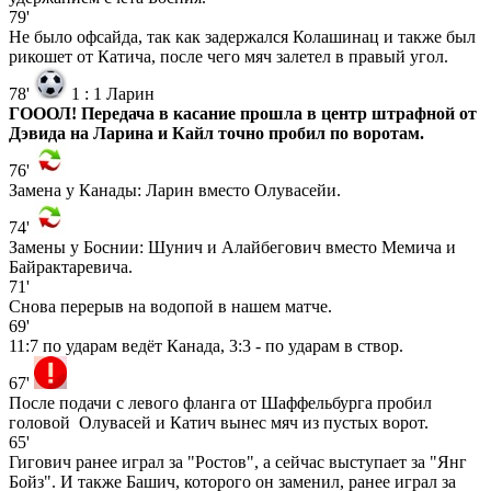
79'
Не было офсайда, так как задержался Колашинац и также был
рикошет от Катича, после чего мяч залетел в правый угол.
78'
1
:
1
Ларин
ГОООЛ! Передача в касание прошла в центр штрафной от
Дэвида на Ларина и Кайл точно пробил по воротам.
76'
Замена у Канады: Ларин вместо Олувасейи.
74'
Замены у Боснии: Шунич и Алайбегович вместо Мемича и
Байрактаревича.
71'
Снова перерыв на водопой в нашем матче.
69'
11:7 по ударам ведёт Канада, 3:3 - по ударам в створ.
67'
После подачи с левого фланга от Шаффельбурга пробил
головой Олувасей и Катич вынес мяч из пустых ворот.
65'
Гигович ранее играл за "Ростов", а сейчас выступает за "Янг
Бойз". И также Башич, которого он заменил, ранее играл за