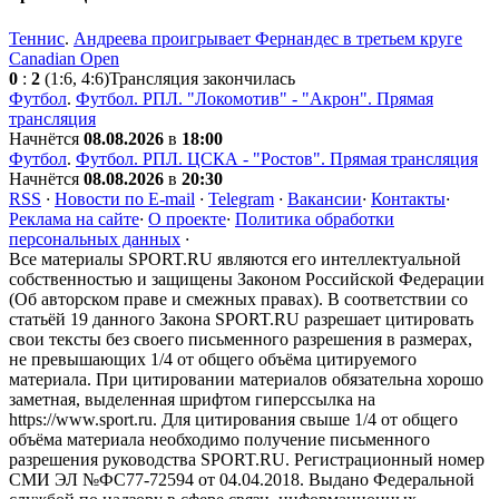
Теннис
.
Андреева проигрывает Фернандес в третьем круге
Canadian Open
0
:
2
(1:6, 4:6)
Трансляция закончилась
Футбол
.
Футбол. РПЛ. "Локомотив" - "Акрон". Прямая
трансляция
Начнётся
08.08.2026
в
18:00
Футбол
.
Футбол. РПЛ. ЦСКА - "Ростов". Прямая трансляция
Начнётся
08.08.2026
в
20:30
RSS
·
Новости по E-mail
·
Telegram
·
Вакансии
·
Контакты
·
Реклама на сайте
·
О проекте
·
Политика обработки
персональных данных
·
Все материалы SPORT.RU являются его интеллектуальной
собственностью и защищены Законом Российской Федерации
(Об авторском праве и смежных правах). В соответствии со
статьёй 19 данного Закона SPORT.RU разрешает цитировать
свои тексты без своего письменного разрешения в размерах,
не превышающих 1/4 от общего объёма цитируемого
материала. При цитировании материалов обязательна хорошо
заметная, выделенная шрифтом гиперссылка на
https://www.sport.ru. Для цитирования свыше 1/4 от общего
объёма материала необходимо получение письменного
разрешения руководства SPORT.RU. Регистрационный номер
СМИ ЭЛ №ФС77-72594 от 04.04.2018. Выдано Федеральной