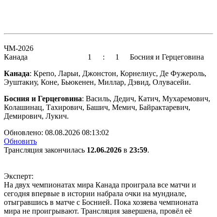
ЧМ-2026
Канада
1
:
1
Босния и Герцеговина
Канада
: Крепо, Ларьи, Джонстон, Корнелиус, Де Фужероль,
Эуштакиу, Коне, Бьюкенен, Миллар, Дэвид, Олувасейи.
Босния и Герцеговина
: Василь, Дедич, Катич, Мухаремович,
Колашинац, Тахирович, Башич, Мемич, Байрактаревич,
Демирович, Лукич.
Обновлено:
08.08.2026 08:13:02
Обновить
Трансляция закончилась
12.06.2026
в
23:59
.
Эксперт:
На двух чемпионатах мира Канада проиграла все матчи и
сегодня впервые в истории набрала очки на мундиале,
отыгравшись в матче с Боснией. Пока хозяева чемпионата
мира не проигрывают. Трансляция завершена, провёл её