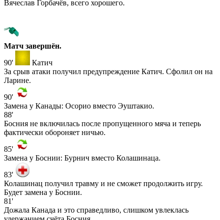
Вячеслав Горбачёв, всего хорошего.
Матч завершён.
90'
Катич
За срыв атаки получил предупреждение Катич. Сфолил он на
Ларине.
90'
Замена у Канады: Осорио вместо Эуштакио.
88'
Босния не включилась после пропущенного мяча и теперь
фактически обороняет ничью.
85'
Замена у Боснии: Бурнич вместо Колашинаца.
83'
Колашинац получил травму и не сможет продолжить игру.
Будет замена у Боснии.
81'
Дожала Канада и это справедливо, слишком увлеклась
удержанием счёта Босния.