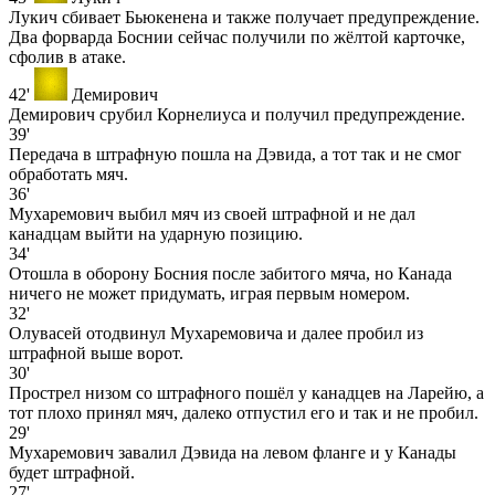
Лукич сбивает Бьюкенена и также получает предупреждение.
Два форварда Боснии сейчас получили по жёлтой карточке,
сфолив в атаке.
42'
Демирович
Демирович срубил Корнелиуса и получил предупреждение.
39'
Передача в штрафную пошла на Дэвида, а тот так и не смог
обработать мяч.
36'
Мухаремович выбил мяч из своей штрафной и не дал
канадцам выйти на ударную позицию.
34'
Отошла в оборону Босния после забитого мяча, но Канада
ничего не может придумать, играя первым номером.
32'
Олувасей отодвинул Мухаремовича и далее пробил из
штрафной выше ворот.
30'
Прострел низом со штрафного пошёл у канадцев на Ларейю, а
тот плохо принял мяч, далеко отпустил его и так и не пробил.
29'
Мухаремович завалил Дэвида на левом фланге и у Канады
будет штрафной.
27'