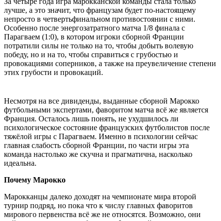
За четыре года игра марокканской команды стала только
лучше, а это значит, что французам будет по-настоящему
непросто в четвертьфинальном противостоянии с ними.
Особенно после энергозатратного матча 1/8 финала с
Парагваем (1:0), в котором игроки сборной Франции
потратили силы не только на то, чтобы добыть волевую
победу, но и на то, чтобы справиться с грубостью и
провокациями соперников, а также на преувеличение степени
этих грубости и провокаций.
Несмотря на все дивиденды, выданные сборной Марокко
футбольными экспертами, фаворитом матча всё же является
Франция. Осталось лишь понять, не ухудшилось ли
психологическое состояние французских футболистов после
тяжёлой игры с Парагваем. Именно в психологии сейчас
главная слабость сборной Франции, по части игры эта
команда настолько же скучна и прагматична, насколько
идеальна.
Почему Марокко
Марокканцы далеко доходят на чемпионате мира второй
турнир подряд, но пока что к числу главных фаворитов
мирового первенства всё же не относятся. Возможно, они