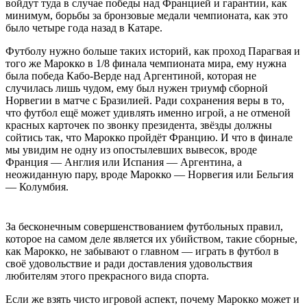
войдут туда в случае победы над Францией и гарантии, как
минимум, борьбы за бронзовые медали чемпионата, как это
было четыре года назад в Катаре.
Футболу нужно больше таких историй, как проход Парагвая и
того же Марокко в 1/8 финала чемпионата мира, ему нужна
была победа Кабо-Верде над Аргентиной, которая не
случилась лишь чудом, ему был нужен триумф сборной
Норвегии в матче с Бразилией. Ради сохранения веры в то,
что футбол ещё может удивлять именно игрой, а не отменой
красных карточек по звонку президента, звёзды должны
сойтись так, что Марокко пройдёт Францию. И что в финале
мы увидим не одну из опостылевших вывесок, вроде
Франция — Англия или Испания — Аргентина, а
неожиданную пару, вроде Марокко — Норвегия или Бельгия
— Колумбия.
За бесконечным совершенствованием футбольных правил,
которое на самом деле является их убийством, такие сборные,
как Марокко, не забывают о главном — играть в футбол в
своё удовольствие и ради доставления удовольствия
любителям этого прекрасного вида спорта.
Если же взять чисто игровой аспект, почему Марокко может и