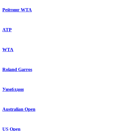
Рейтинг WTA
ATP
WTA
Roland Garros
Уимблдон
Australian Open
US Open