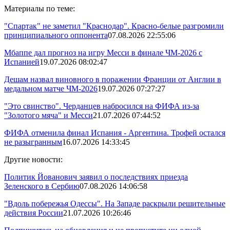
Материалы по теме:
"Спартак" не заметил "Краснодар". Красно-белые разгромили
принципиального оппонента
07.08.2026 22:55:06
Мбаппе дал прогноз на игру Месси в финале ЧМ-2026 с
Испанией
19.07.2026 08:02:47
Дешам назвал виновного в поражении Франции от Англии в
медальном матче ЧМ-2026
19.07.2026 07:27:27
"Это свинство". Черданцев набросился на ФИФА из-за
"Золотого мяча" и Месси
21.07.2026 07:44:52
ФИФА отменила финал Испания - Аргентина. Трофей остался
не разыгранным
16.07.2026 14:33:45
Другие новости:
Политик Йованович заявил о последствиях приезда
Зеленского в Сербию
07.08.2026 14:06:58
"Вдоль побережья Одессы". На Западе раскрыли решительные
действия России
21.07.2026 10:26:46