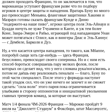
должен проходить Францию, то он заключается в том, что
марокканцы уступают французам разве что по подбору
игроков в центре защиты и нападения. Вратарь Буну во много
раз превосходит Меньяна, фланговые защитники Хакими и
Мазрауи готовы сказать французам Кунде и Диню
"подержите-ка наше пиво", игроки центра поля Эль-Айнауи и
Буадди ничуть не хуже Тчуамени и Канте, и уж тем более
Коне, Заира-Эмери и Рабьо, играющий под нападающим Унаи
может потягаться с Олисе, как и вингеры Диас и Эль-Ханнус
— с Дембеле, Барколя и Дуэ.
Ну, а что касается центра нападения, то такого, как Мбаппе,
попробуй сыщи хоть где-нибудь — здесь Франция,
безусловно, превосходит своего соперника. Но и с ним есть
способ бороться: совершаешь пару мелких фолов, после
которых он сделает вид, что у него сломана рука/нога/жизнь, а
потом не даёшь ему реализовать пенальти — благо, Буну по
этой части специалист. После этого у форварда наступит
такой упадок сил, что он уже ничего не захочет и не сможет
сделать: "сила воли" этого парня пока ограничивается
улыбками в сторону оппонентов и инициативой увольнения
главных тренеров команд, за которые он выступает.
Матч 1/4 финала ЧМ-2026 Франция — Марокко пройдёт 9
июля на "Джиллетт Стэдиум" в Фоксборо, штат Массачусетс,