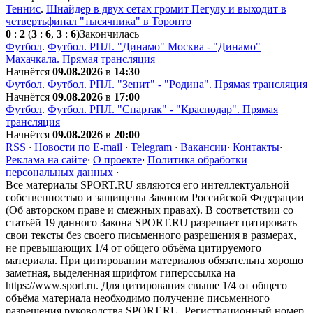
Теннис
.
Шнайдер в двух сетах громит Пегулу и выходит в
четвертьфинал "тысячника" в Торонто
0
:
2
(
3
:
6
,
3
:
6
)
Закончилась
Футбол
.
Футбол. РПЛ. "Динамо" Москва - "Динамо"
Махачкала. Прямая трансляция
Начнётся
09.08.2026
в
14:30
Футбол
.
Футбол. РПЛ. "Зенит" - "Родина". Прямая трансляция
Начнётся
09.08.2026
в
17:00
Футбол
.
Футбол. РПЛ. "Спартак" - "Краснодар". Прямая
трансляция
Начнётся
09.08.2026
в
20:00
RSS
·
Новости по E-mail
·
Telegram
·
Вакансии
·
Контакты
·
Реклама на сайте
·
О проекте
·
Политика обработки
персональных данных
·
Все материалы SPORT.RU являются его интеллектуальной
собственностью и защищены Законом Российской Федерации
(Об авторском праве и смежных правах). В соответствии со
статьёй 19 данного Закона SPORT.RU разрешает цитировать
свои тексты без своего письменного разрешения в размерах,
не превышающих 1/4 от общего объёма цитируемого
материала. При цитировании материалов обязательна хорошо
заметная, выделенная шрифтом гиперссылка на
https://www.sport.ru. Для цитирования свыше 1/4 от общего
объёма материала необходимо получение письменного
разрешения руководства SPORT.RU. Регистрационный номер