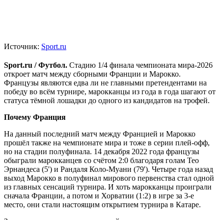
Источник:
Sport.ru
Sport.ru / Футбол.
Стадию 1/4 финала чемпионата мира-2026
откроет матч между сборными Франции и Марокко.
Французы являются едва ли не главными претендентами на
победу во всём турнире, марокканцы из года в года шагают от
статуса тёмной лошадки до одного из кандидатов на трофей.
Почему Франция
На данный последний матч между Францией и Марокко
прошёл также на чемпионате мира и тоже в серии плей-офф,
но на стадии полуфинала. 14 декабря 2022 года французы
обыграли марокканцев со счётом 2:0 благодаря голам Тео
Эрнандеса (5') и Рандаля Коло-Муани (79'). Четыре года назад
выход Марокко в полуфинал мирового первенства стал одной
из главных сенсаций турнира. И хоть марокканцы проиграли
сначала Франции, а потом и Хорватии (1:2) в игре за 3-е
место, они стали настоящим открытием турнира в Катаре.