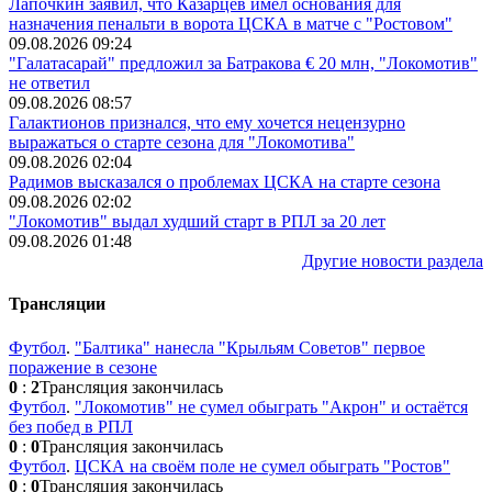
Лапочкин заявил, что Казарцев имел основания для
назначения пенальти в ворота ЦСКА в матче с "Ростовом"
09.08.2026 09:24
"Галатасарай" предложил за Батракова € 20 млн, "Локомотив"
не ответил
09.08.2026 08:57
Галактионов признался, что ему хочется нецензурно
выражаться о старте сезона для "Локомотива"
09.08.2026 02:04
Радимов высказался о проблемах ЦСКА на старте сезона
09.08.2026 02:02
"Локомотив" выдал худший старт в РПЛ за 20 лет
09.08.2026 01:48
Другие новости раздела
Трансляции
Футбол
.
"Балтика" нанесла "Крыльям Советов" первое
поражение в сезоне
0
:
2
Трансляция закончилась
Футбол
.
"Локомотив" не сумел обыграть "Акрон" и остаётся
без побед в РПЛ
0
:
0
Трансляция закончилась
Футбол
.
ЦСКА на своём поле не сумел обыграть "Ростов"
0
:
0
Трансляция закончилась