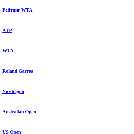
Рейтинг WTA
ATP
WTA
Roland Garros
Уимблдон
Australian Open
US Open