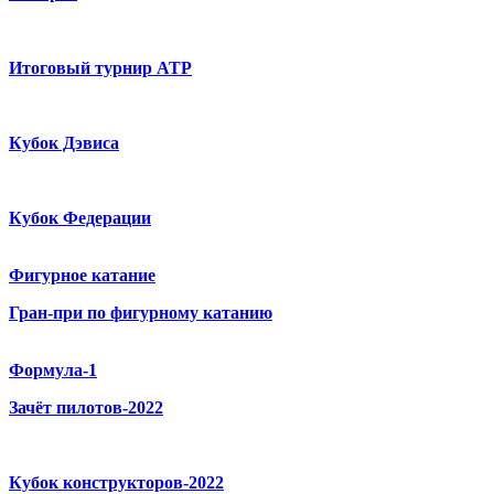
Итоговый турнир ATP
Кубок Дэвиса
Кубок Федерации
Фигурное катание
Гран-при по фигурному катанию
Формула-1
Зачёт пилотов-2022
Кубок конструкторов-2022