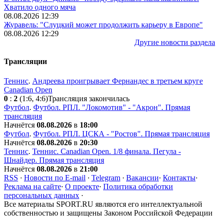
Хватило одного мяча
08.08.2026 12:39
Журавель: "Слуцкий может продолжить карьеру в Европе"
08.08.2026 12:29
Другие новости раздела
Трансляции
Теннис
.
Андреева проигрывает Фернандес в третьем круге
Canadian Open
0
:
2
(1:6, 4:6)
Трансляция закончилась
Футбол
.
Футбол. РПЛ. "Локомотив" - "Акрон". Прямая
трансляция
Начнётся
08.08.2026
в
18:00
Футбол
.
Футбол. РПЛ. ЦСКА - "Ростов". Прямая трансляция
Начнётся
08.08.2026
в
20:30
Теннис
.
Теннис. Canadian Open. 1/8 финала. Пегула -
Шнайдер. Прямая трансляция
Начнётся
08.08.2026
в
21:00
RSS
·
Новости по E-mail
·
Telegram
·
Вакансии
·
Контакты
·
Реклама на сайте
·
О проекте
·
Политика обработки
персональных данных
·
Все материалы SPORT.RU являются его интеллектуальной
собственностью и защищены Законом Российской Федерации