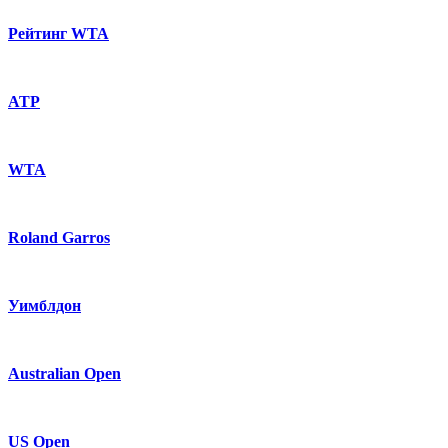
Рейтинг WTA
ATP
WTA
Roland Garros
Уимблдон
Australian Open
US Open