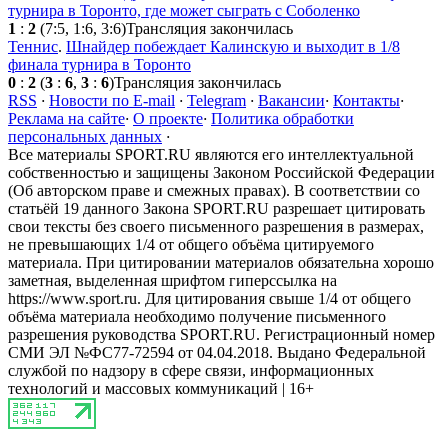
турнира в Торонто, где может сыграть с Соболенко
1
:
2
(7:5, 1:6, 3:6)
Трансляция закончилась
Теннис
.
Шнайдер побеждает Калинскую и выходит в 1/8
финала турнира в Торонто
0
:
2
(
3
:
6
,
3
:
6
)
Трансляция закончилась
RSS
·
Новости по E-mail
·
Telegram
·
Вакансии
·
Контакты
·
Реклама на сайте
·
О проекте
·
Политика обработки
персональных данных
·
Все материалы SPORT.RU являются его интеллектуальной
собственностью и защищены Законом Российской Федерации
(Об авторском праве и смежных правах). В соответствии со
статьёй 19 данного Закона SPORT.RU разрешает цитировать
свои тексты без своего письменного разрешения в размерах,
не превышающих 1/4 от общего объёма цитируемого
материала. При цитировании материалов обязательна хорошо
заметная, выделенная шрифтом гиперссылка на
https://www.sport.ru. Для цитирования свыше 1/4 от общего
объёма материала необходимо получение письменного
разрешения руководства SPORT.RU. Регистрационный номер
СМИ ЭЛ №ФС77-72594 от 04.04.2018. Выдано Федеральной
службой по надзору в сфере связи, информационных
технологий и массовых коммуникаций | 16+