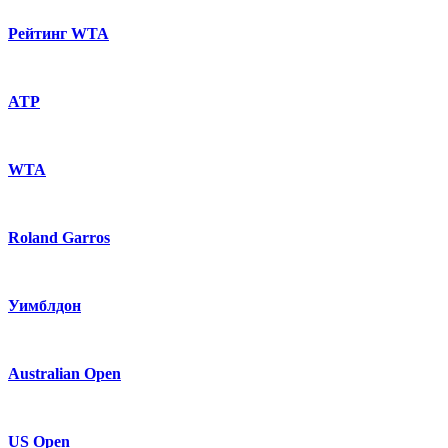
Рейтинг WTA
ATP
WTA
Roland Garros
Уимблдон
Australian Open
US Open