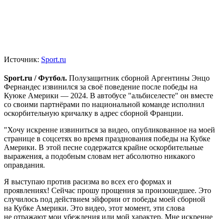
Источник:
Sport.ru
Sport.ru / Футбол.
Полузащитник сборной Аргентины Энцо
Фернандес извинился за своё поведение после победы на
Куюке Америки — 2024. В автобусе "альбиселесте" он вместе
со своими партнёрами по национальной команде исполнил
оскорбительную кричалку в адрес сборной Франции.
"Хочу искренне извиниться за видео, опубликованное на моей
странице в соцсетях во время празднования победы на Кубке
Америки. В этой песне содержатся крайне оскорбительные
выражения, а подобным словам нет абсолютно никакого
оправдания.
Я выступаю против расизма во всех его формах и
проявлениях! Сейчас прошу прощения за произошедшее. Это
случилось под действием эйфории от победы моей сборной
на Кубке Америки. Это видео, этот момент, эти слова
не отражают мои убеждения или мой характер. Мне искренне