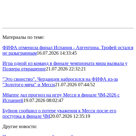
Материалы по теме:
ФИФА отменила финал Испания - Аргентина. Трофей остался
не разыгранным
16.07.2026 14:33:45
Игра одной из команд в финале чемпионата мира вызвала у
Познера отвращение
21.07.2026 22:32:21
"Это свинство". Черданцев набросился на ФИФА из-за
"Золотого мяча" и Месси
21.07.2026 07:44:52
Мбаппе дал прогноз на игру Месси в финале ЧМ-2026 с
Испанией
19.07.2026 08:02:47
Бубнов сообщил о потере уважения к Месси после его
поступка в финале ЧМ
20.07.2026 12:35:19
Другие новости: