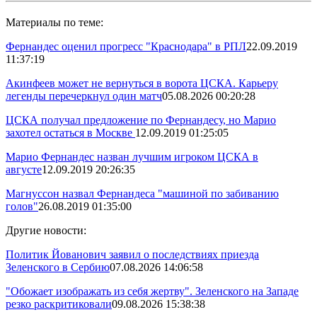
Материалы по теме:
Фернандес оценил прогресс "Краснодара" в РПЛ
22.09.2019
11:37:19
Акинфеев может не вернуться в ворота ЦСКА. Карьеру
легенды перечеркнул один матч
05.08.2026 00:20:28
ЦСКА получал предложение по Фернандесу, но Марио
захотел остаться в Москве
12.09.2019 01:25:05
Марио Фернандес назван лучшим игроком ЦСКА в
августе
12.09.2019 20:26:35
Магнуссон назвал Фернандеса "машиной по забиванию
голов"
26.08.2019 01:35:00
Другие новости:
Политик Йованович заявил о последствиях приезда
Зеленского в Сербию
07.08.2026 14:06:58
"Обожает изображать из себя жертву". Зеленского на Западе
резко раскритиковали
09.08.2026 15:38:38