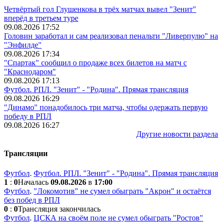
Четвёртый гол Глушенкова в трёх матчах вывел "Зенит"
вперёд в третьем туре
09.08.2026 17:52
Головин заработал и сам реализовал пенальти "Ливерпулю" на
"Энфилде"
09.08.2026 17:34
"Спартак" сообщил о продаже всех билетов на матч с
"Краснодаром"
09.08.2026 17:13
Футбол. РПЛ. "Зенит" - "Родина". Прямая трансляция
09.08.2026 16:29
"Динамо" понадобилось три матча, чтобы одержать первую
победу в РПЛ
09.08.2026 16:27
Другие новости раздела
Трансляции
Футбол
.
Футбол. РПЛ. "Зенит" - "Родина". Прямая трансляция
1
:
0
Началась
09.08.2026
в
17:00
Футбол
.
"Локомотив" не сумел обыграть "Акрон" и остаётся
без побед в РПЛ
0
:
0
Трансляция закончилась
Футбол
.
ЦСКА на своём поле не сумел обыграть "Ростов"