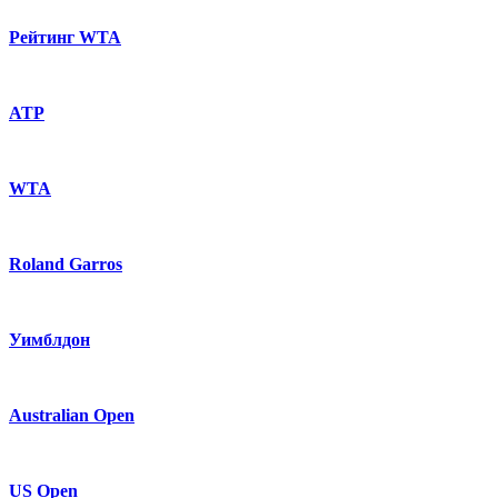
Рейтинг WTA
ATP
WTA
Roland Garros
Уимблдон
Australian Open
US Open