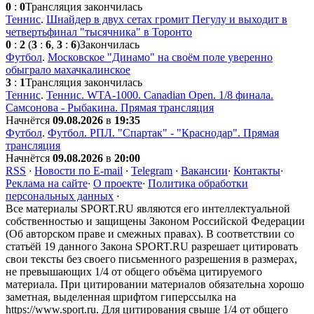
0
:
0
Трансляция закончилась
Теннис
.
Шнайдер в двух сетах громит Пегулу и выходит в
четвертьфинал "тысячника" в Торонто
0
:
2
(
3
:
6
,
3
:
6
)
Закончилась
Футбол
.
Московское "Динамо" на своём поле уверенно
обыграло махачкалинское
3
:
1
Трансляция закончилась
Теннис
.
Теннис. WTA-1000. Сanadian Open. 1/8 финала.
Самсонова - Рыбакина. Прямая трансляция
Начнётся
09.08.2026
в
19:35
Футбол
.
Футбол. РПЛ. "Спартак" - "Краснодар". Прямая
трансляция
Начнётся
09.08.2026
в
20:00
RSS
·
Новости по E-mail
·
Telegram
·
Вакансии
·
Контакты
·
Реклама на сайте
·
О проекте
·
Политика обработки
персональных данных
·
Все материалы SPORT.RU являются его интеллектуальной
собственностью и защищены Законом Российской Федерации
(Об авторском праве и смежных правах). В соответствии со
статьёй 19 данного Закона SPORT.RU разрешает цитировать
свои тексты без своего письменного разрешения в размерах,
не превышающих 1/4 от общего объёма цитируемого
материала. При цитировании материалов обязательна хорошо
заметная, выделенная шрифтом гиперссылка на
https://www.sport.ru. Для цитирования свыше 1/4 от общего