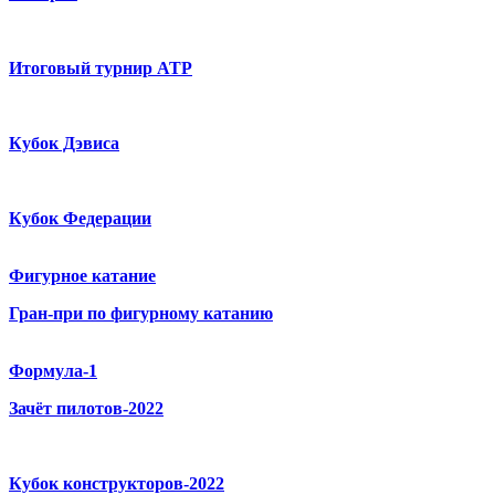
Итоговый турнир ATP
Кубок Дэвиса
Кубок Федерации
Фигурное катание
Гран-при по фигурному катанию
Формула-1
Зачёт пилотов-2022
Кубок конструкторов-2022