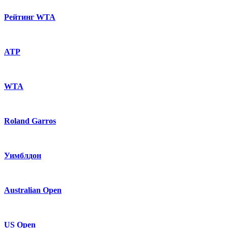
Рейтинг WTA
ATP
WTA
Roland Garros
Уимблдон
Australian Open
US Open