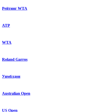
Рейтинг WTA
ATP
WTA
Roland Garros
Уимблдон
Australian Open
US Open