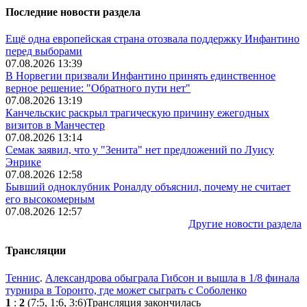
Последние новости раздела
Ещё одна европейская страна отозвала поддержку Инфантино
перед выборами
07.08.2026 13:39
В Норвегии призвали Инфантино принять единственное
верное решение: "Обратного пути нет"
07.08.2026 13:19
Канчельскис раскрыл трагическую причину ежегодных
визитов в Манчестер
07.08.2026 13:14
Семак заявил, что у "Зенита" нет предложений по Луису
Энрике
07.08.2026 12:58
Бывший одноклубник Роналду объяснил, почему не считает
его высокомерным
07.08.2026 12:57
Другие новости раздела
Трансляции
Теннис
.
Александрова обыграла Гибсон и вышла в 1/8 финала
турнира в Торонто, где может сыграть с Соболенко
1
:
2
(7:5, 1:6, 3:6)
Трансляция закончилась