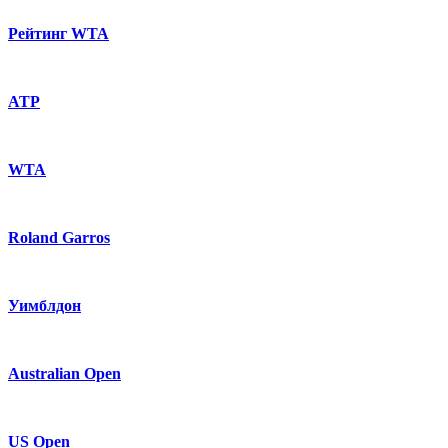
Рейтинг WTA
ATP
WTA
Roland Garros
Уимблдон
Australian Open
US Open