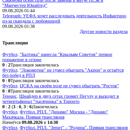
Сафонова освистали после замены в матче ПСЖ и
"Манчестер Юнайтед"
09.08.2026 01:44
Telegraph: УЕФА хочет расследовать деятельность Инфантино
из-за скандала с любовницей
09.08.2026 01:38
Другие новости раздела
Трансляции
Футбол
.
"Балтика" нанесла "Крыльям Советов" первое
поражение в сезоне
0
:
2
Трансляция закончилась
Футбол
.
"Локомотив" не сумел обыграть "Акрон" и остаётся
без побед в РПЛ
0
:
0
Трансляция закончилась
Футбол
.
ЦСКА на своём поле не сумел обыграть "Ростов"
0
:
0
Трансляция закончилась
Теннис
.
Шнайдер в двух сетах громит Пегулу и выходит в
четвертьфинал "тысячника" в Торонто
0
:
2
(
3
:
6
,
3
:
6
)
Закончилась
Футбол
.
Футбол. РПЛ. "Динамо" Москва - "Динамо"
Махачкала. Прямая трансляция
Начнётся
09.08.2026
в
14:30
Футбол
.
Футбол. РПЛ. "Зенит" - "Родина". Прямая трансляция