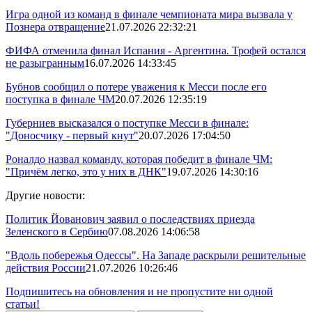
Игра одной из команд в финале чемпионата мира вызвала у
Познера отвращение
21.07.2026 22:32:21
ФИФА отменила финал Испания - Аргентина. Трофей остался
не разыгранным
16.07.2026 14:33:45
Бубнов сообщил о потере уважения к Месси после его
поступка в финале ЧМ
20.07.2026 12:35:19
Губерниев высказался о поступке Месси в финале:
"Доносчику - первый кнут"
20.07.2026 17:04:50
Роналдо назвал команду, которая победит в финале ЧМ:
"Причём легко, это у них в ДНК"
19.07.2026 14:30:16
Другие новости:
Политик Йованович заявил о последствиях приезда
Зеленского в Сербию
07.08.2026 14:06:58
"Вдоль побережья Одессы". На Западе раскрыли решительные
действия России
21.07.2026 10:26:46
Подпишитесь на обновления и не пропустите ни одной
статьи!