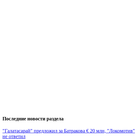
Последние новости раздела
"Галатасарай" предложил за Батракова € 20 млн, "Локомотив"
не ответил