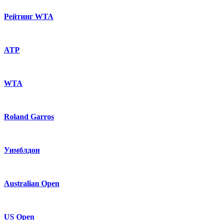
Рейтинг WTA
ATP
WTA
Roland Garros
Уимблдон
Australian Open
US Open