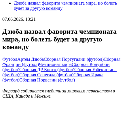
Дзюба назвал фаворита чемпионата мира, но болеть
будет за другую команду
07.06.2026, 13:21
Дзюба назвал фаворита чемпионата
мира, но болеть будет за другую
команду
Футбол
Артём Дзюба
Сборная Португалии (футбол)
Сборная
Франции (футбол)
Чемпионат мира
Сборная Колумбии
(футбол)
Сборная ДР Конго (футбол)
Сборная Узбекистана
(футбол)
Сборная Сенегала (футбол)
Сборная Ирака
(футбол)
Сборная Норвегии (футбол)
Форвард собирается следить за мировым первенством в
США, Канаде и Мексике.