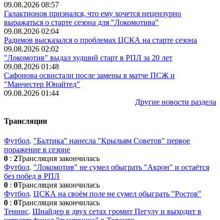
09.08.2026 08:57
Галактионов признался, что ему хочется нецензурно
выражаться о старте сезона для "Локомотива"
09.08.2026 02:04
Радимов высказался о проблемах ЦСКА на старте сезона
09.08.2026 02:02
"Локомотив" выдал худший старт в РПЛ за 20 лет
09.08.2026 01:48
Сафонова освистали после замены в матче ПСЖ и
"Манчестер Юнайтед"
09.08.2026 01:44
Другие новости раздела
Трансляции
Футбол
.
"Балтика" нанесла "Крыльям Советов" первое
поражение в сезоне
0
:
2
Трансляция закончилась
Футбол
.
"Локомотив" не сумел обыграть "Акрон" и остаётся
без побед в РПЛ
0
:
0
Трансляция закончилась
Футбол
.
ЦСКА на своём поле не сумел обыграть "Ростов"
0
:
0
Трансляция закончилась
Теннис
.
Шнайдер в двух сетах громит Пегулу и выходит в