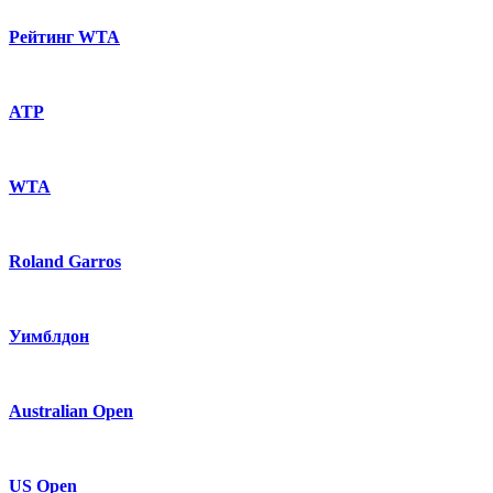
Рейтинг WTA
ATP
WTA
Roland Garros
Уимблдон
Australian Open
US Open