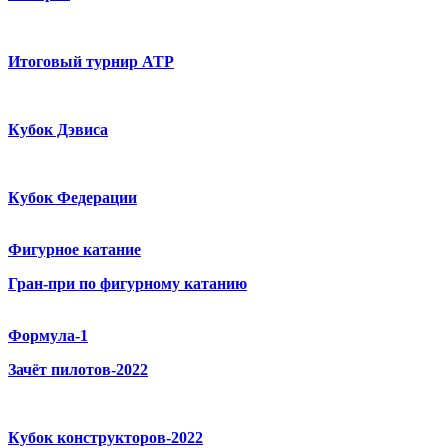
Итоговый турнир ATP
Кубок Дэвиса
Кубок Федерации
Фигурное катание
Гран-при по фигурному катанию
Формула-1
Зачёт пилотов-2022
Кубок конструкторов-2022