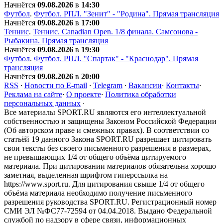
Начнётся
09.08.2026
в
14:30
Футбол
.
Футбол. РПЛ. "Зенит" - "Родина". Прямая трансляция
Начнётся
09.08.2026
в
17:00
Теннис
.
Теннис. Сanadian Open. 1/8 финала. Самсонова -
Рыбакина. Прямая трансляция
Начнётся
09.08.2026
в
19:30
Футбол
.
Футбол. РПЛ. "Спартак" - "Краснодар". Прямая
трансляция
Начнётся
09.08.2026
в
20:00
RSS
·
Новости по E-mail
·
Telegram
·
Вакансии
·
Контакты
·
Реклама на сайте
·
О проекте
·
Политика обработки
персональных данных
·
Все материалы SPORT.RU являются его интеллектуальной
собственностью и защищены Законом Российской Федерации
(Об авторском праве и смежных правах). В соответствии со
статьёй 19 данного Закона SPORT.RU разрешает цитировать
свои тексты без своего письменного разрешения в размерах,
не превышающих 1/4 от общего объёма цитируемого
материала. При цитировании материалов обязательна хорошо
заметная, выделенная шрифтом гиперссылка на
https://www.sport.ru. Для цитирования свыше 1/4 от общего
объёма материала необходимо получение письменного
разрешения руководства SPORT.RU. Регистрационный номер
СМИ ЭЛ №ФС77-72594 от 04.04.2018. Выдано Федеральной
службой по надзору в сфере связи, информационных