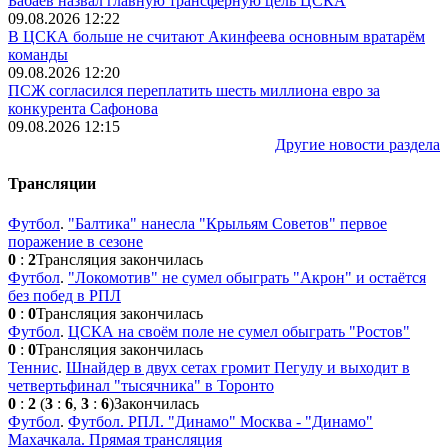
Бабаев назвал главную трансферную цель ЦСКА
09.08.2026 12:22
В ЦСКА больше не считают Акинфеева основным вратарём
команды
09.08.2026 12:20
ПСЖ согласился переплатить шесть миллиона евро за
конкурента Сафонова
09.08.2026 12:15
Другие новости раздела
Трансляции
Футбол
.
"Балтика" нанесла "Крыльям Советов" первое
поражение в сезоне
0
:
2
Трансляция закончилась
Футбол
.
"Локомотив" не сумел обыграть "Акрон" и остаётся
без побед в РПЛ
0
:
0
Трансляция закончилась
Футбол
.
ЦСКА на своём поле не сумел обыграть "Ростов"
0
:
0
Трансляция закончилась
Теннис
.
Шнайдер в двух сетах громит Пегулу и выходит в
четвертьфинал "тысячника" в Торонто
0
:
2
(
3
:
6
,
3
:
6
)
Закончилась
Футбол
.
Футбол. РПЛ. "Динамо" Москва - "Динамо"
Махачкала. Прямая трансляция