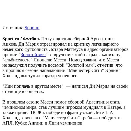
Источник:
Sport.ru
Sport.ru / Футбол.
Полузащитник сборной Аргентины
Анхель Ди Мария отреагировал на критику легендарного
немецкого футболиста Лотара Маттеуса в адрес организаторов
премии "
Золотой мяч
" за вручение этой награды капитану
"альбиселесте" Лионелю Месси. Немец заявил, что Месси
не заслужил получить восьмой "Золотой мяч", отметив, что
в прошлом сезоне нападающий "Манчестер Сити" Эрлинг
Холланд выступил гораздо успешнее.
"Иди поплачь в другом месте", — написал Ди Мария на своей
странице в соцсетях.
В прошлом сезоне Месси помог сборной Аргентины стать
чемпионом мира, став лучшим игроком мундиаля в Катаре, а
также привёл ПСЖ к победе во французской Лиге 1. А
Холланд завоевал с "Манчестер Сити" требл — победил в
АПЛ, Кубке Англии и Лиги чемпионов.