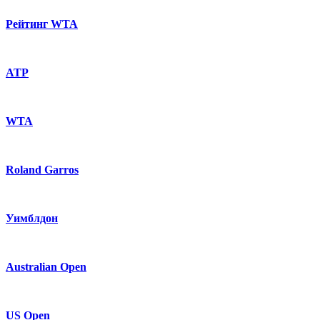
Рейтинг WTA
ATP
WTA
Roland Garros
Уимблдон
Australian Open
US Open