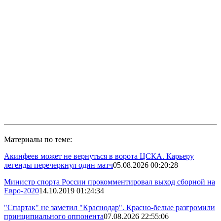
Материалы по теме:
Акинфеев может не вернуться в ворота ЦСКА. Карьеру
легенды перечеркнул один матч
05.08.2026 00:20:28
Министр спорта России прокомментировал выход сборной на
Евро-2020
14.10.2019 01:24:34
"Спартак" не заметил "Краснодар". Красно-белые разгромили
принципиального оппонента
07.08.2026 22:55:06