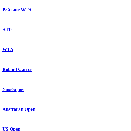
Рейтинг WTA
ATP
WTA
Roland Garros
Уимблдон
Australian Open
US Open