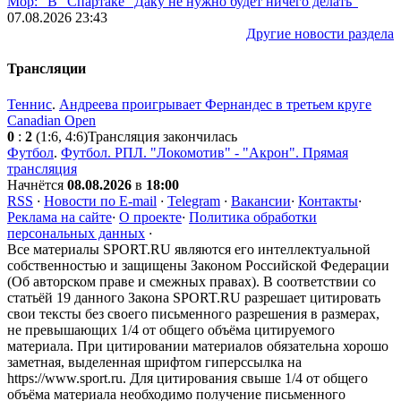
Мор: "В "Спартаке" Даку не нужно будет ничего делать"
07.08.2026 23:43
Другие новости раздела
Трансляции
Теннис
.
Андреева проигрывает Фернандес в третьем круге
Canadian Open
0
:
2
(1:6, 4:6)
Трансляция закончилась
Футбол
.
Футбол. РПЛ. "Локомотив" - "Акрон". Прямая
трансляция
Начнётся
08.08.2026
в
18:00
RSS
·
Новости по E-mail
·
Telegram
·
Вакансии
·
Контакты
·
Реклама на сайте
·
О проекте
·
Политика обработки
персональных данных
·
Все материалы SPORT.RU являются его интеллектуальной
собственностью и защищены Законом Российской Федерации
(Об авторском праве и смежных правах). В соответствии со
статьёй 19 данного Закона SPORT.RU разрешает цитировать
свои тексты без своего письменного разрешения в размерах,
не превышающих 1/4 от общего объёма цитируемого
материала. При цитировании материалов обязательна хорошо
заметная, выделенная шрифтом гиперссылка на
https://www.sport.ru. Для цитирования свыше 1/4 от общего
объёма материала необходимо получение письменного