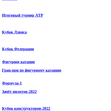
Итоговый турнир ATP
Кубок Дэвиса
Кубок Федерации
Фигурное катание
Гран-при по фигурному катанию
Формула-1
Зачёт пилотов-2022
Кубок конструкторов-2022