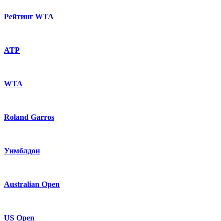
Рейтинг WTA
ATP
WTA
Roland Garros
Уимблдон
Australian Open
US Open