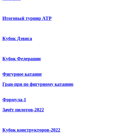
Итоговый турнир ATP
Кубок Дэвиса
Кубок Федерации
Фигурное катание
Гран-при по фигурному катанию
Формула-1
Зачёт пилотов-2022
Кубок конструкторов-2022