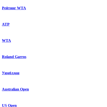
Рейтинг WTA
ATP
WTA
Roland Garros
Уимблдон
Australian Open
US Open