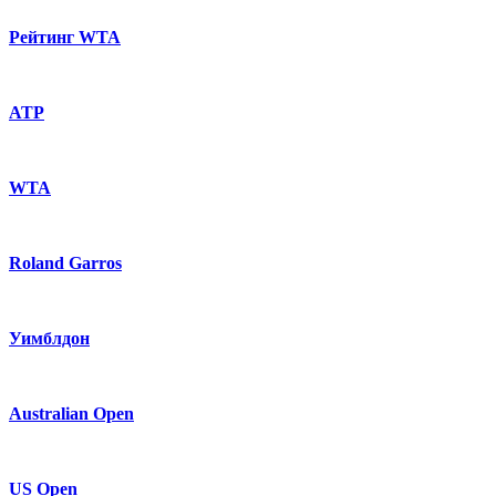
Рейтинг WTA
ATP
WTA
Roland Garros
Уимблдон
Australian Open
US Open