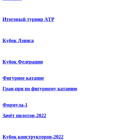
Итоговый турнир ATP
Кубок Дэвиса
Кубок Федерации
Фигурное катание
Гран-при по фигурному катанию
Формула-1
Зачёт пилотов-2022
Кубок конструкторов-2022