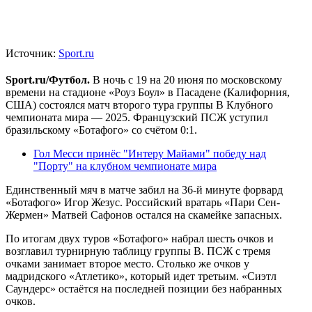
Источник:
Sport.ru
Sport.ru/Футбол.
В ночь с 19 на 20 июня по московскому
времени на стадионе «Роуз Боул» в Пасадене (Калифорния,
США) состоялся матч второго тура группы B Клубного
чемпионата мира — 2025. Французский ПСЖ уступил
бразильскому «Ботафого» со счётом 0:1.
Гол Месси принёс "Интеру Майами" победу над
"Порту" на клубном чемпионате мира
Единственный мяч в матче забил на 36-й минуте форвард
«Ботафого» Игор Жезус. Российский вратарь «Пари Сен-
Жермен» Матвей Сафонов остался на скамейке запасных.
По итогам двух туров «Ботафого» набрал шесть очков и
возглавил турнирную таблицу группы B. ПСЖ с тремя
очками занимает второе место. Столько же очков у
мадридского «Атлетико», который идет третьим. «Сиэтл
Саундерс» остаётся на последней позиции без набранных
очков.