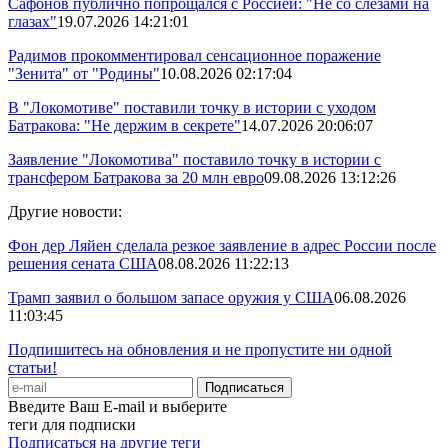
Сафонов публично попрощался с Россией: "Не со слезами на
глазах"
19.07.2026 14:21:01
Радимов прокомментировал сенсационное поражение
"Зенита" от "Родины"
10.08.2026 02:17:04
В "Локомотиве" поставили точку в истории с уходом
Батракова: "Не держим в секрете"
14.07.2026 20:06:07
Заявление "Локомотива" поставило точку в истории с
трансфером Батракова за 20 млн евро
09.08.2026 13:12:26
Другие новости:
Фон дер Ляйен сделала резкое заявление в адрес России после
решения сената США
08.08.2026 11:22:13
Трамп заявил о большом запасе оружия у США
06.08.2026
11:03:45
Подпишитесь на обновления и не пропустите ни одной
статьи!
Введите Ваш E-mail и выберите
теги для подписки
Подписаться на другие теги