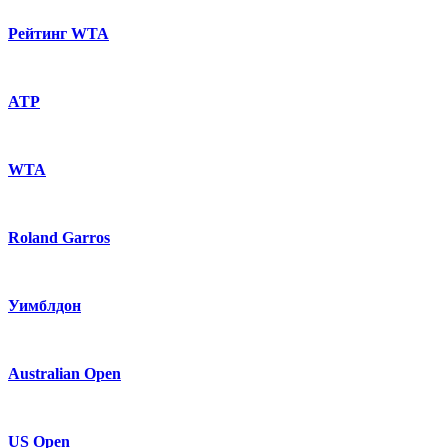
Рейтинг WTA
ATP
WTA
Roland Garros
Уимблдон
Australian Open
US Open