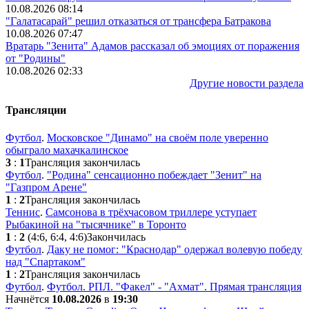
10.08.2026 08:14
"Галатасарай" решил отказаться от трансфера Батракова
10.08.2026 07:47
Вратарь "Зенита" Адамов рассказал об эмоциях от поражения
от "Родины"
10.08.2026 02:33
Другие новости раздела
Трансляции
Футбол
.
Московское "Динамо" на своём поле уверенно
обыграло махачкалинское
3
:
1
Трансляция закончилась
Футбол
.
"Родина" сенсационно побеждает "Зенит" на
"Газпром Арене"
1
:
2
Трансляция закончилась
Теннис
.
Самсонова в трёхчасовом триллере уступает
Рыбакиной на "тысячнике" в Торонто
1
:
2
(4:6, 6:4, 4:6)
Закончилась
Футбол
.
Даку не помог: "Краснодар" одержал волевую победу
над "Спартаком"
1
:
2
Трансляция закончилась
Футбол
.
Футбол. РПЛ. "Факел" - "Ахмат". Прямая трансляция
Начнётся
10.08.2026
в
19:30