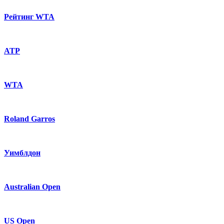
Рейтинг WTA
ATP
WTA
Roland Garros
Уимблдон
Australian Open
US Open