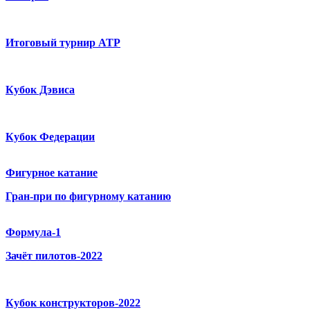
Итоговый турнир ATP
Кубок Дэвиса
Кубок Федерации
Фигурное катание
Гран-при по фигурному катанию
Формула-1
Зачёт пилотов-2022
Кубок конструкторов-2022