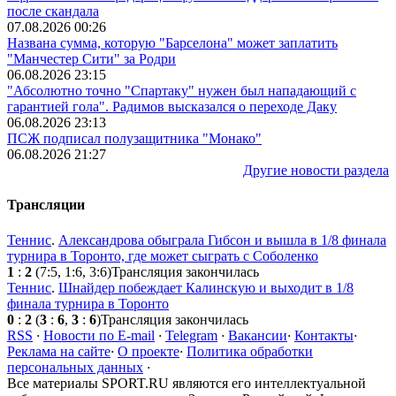
после скандала
07.08.2026 00:26
Названа сумма, которую "Барселона" может заплатить
"Манчестер Сити" за Родри
06.08.2026 23:15
"Абсолютно точно "Спартаку" нужен был нападающий с
гарантией гола". Радимов высказался о переходе Даку
06.08.2026 23:13
ПСЖ подписал полузащитника "Монако"
06.08.2026 21:27
Другие новости раздела
Трансляции
Теннис
.
Александрова обыграла Гибсон и вышла в 1/8 финала
турнира в Торонто, где может сыграть с Соболенко
1
:
2
(7:5, 1:6, 3:6)
Трансляция закончилась
Теннис
.
Шнайдер побеждает Калинскую и выходит в 1/8
финала турнира в Торонто
0
:
2
(
3
:
6
,
3
:
6
)
Трансляция закончилась
RSS
·
Новости по E-mail
·
Telegram
·
Вакансии
·
Контакты
·
Реклама на сайте
·
О проекте
·
Политика обработки
персональных данных
·
Все материалы SPORT.RU являются его интеллектуальной