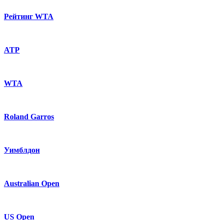
Рейтинг WTA
ATP
WTA
Roland Garros
Уимблдон
Australian Open
US Open