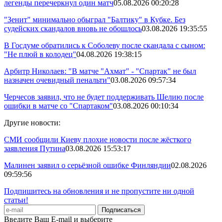
легенды перечеркнул один матч
05.08.2026 00:20:28
"Зенит" минимально обыграл "Балтику" в Кубке. Без
судейских скандалов вновь не обошлось
03.08.2026 19:35:55
В Госдуме обратились к Соболеву после скандала с сыном:
"Не плюй в колодец"
04.08.2026 19:38:15
Арбитр Николаев: "В матче "Ахмат" - "Спартак" не был
назначен очевидный пенальти"
03.08.2026 09:57:34
Черчесов заявил, что не будет поддерживать Шелию после
ошибки в матче со "Спартаком"
03.08.2026 00:10:34
Другие новости:
СМИ сообщили Киеву плохие новости после жёсткого
заявления Путина
03.08.2026 15:53:17
Малинен заявил о серьёзной ошибке Финляндии
02.08.2026
09:59:56
Подпишитесь на обновления и не пропустите ни одной
статьи!
Введите Ваш E-mail и выберите