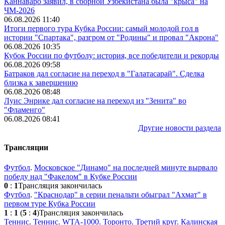
Каннаваро заявил, в сборной Узбекистана была "крыса" на
ЧМ-2026
06.08.2026 11:40
Итоги первого тура Кубка России: самый молодой гол в
истории "Спартака", разгром от "Родины" и провал "Акрона"
06.08.2026 10:35
Кубок России по футболу: история, все победители и рекорды
06.08.2026 09:58
Батраков дал согласие на переход в "Галатасарай". Сделка
близка к завершению
06.08.2026 08:48
Луис Энрике дал согласие на переход из "Зенита" во
"Фламенго"
06.08.2026 08:41
Другие новости раздела
Трансляции
Футбол
.
Московское "Динамо" на последней минуте вырвало
победу над "Факелом" в Кубке России
0
:
1
Трансляция закончилась
Футбол
.
"Краснодар" в серии пенальти обыграл "Ахмат" в
первом туре Кубка России
1
:
1
(
5
:
4
)
Трансляция закончилась
Теннис
.
Теннис. WTA-1000. Торонто. Третий круг. Калинская