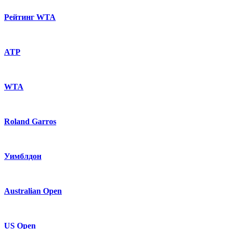
Рейтинг WTA
ATP
WTA
Roland Garros
Уимблдон
Australian Open
US Open