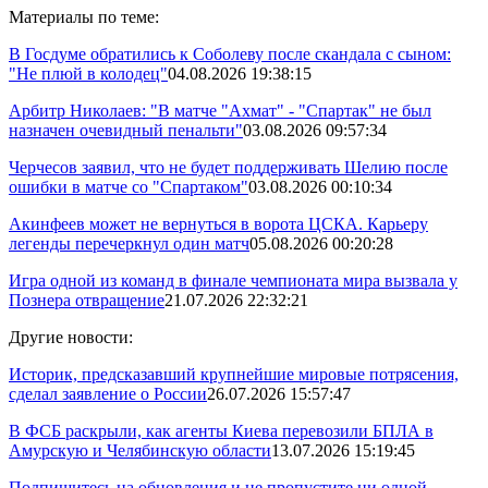
Материалы по теме:
В Госдуме обратились к Соболеву после скандала с сыном:
"Не плюй в колодец"
04.08.2026 19:38:15
Арбитр Николаев: "В матче "Ахмат" - "Спартак" не был
назначен очевидный пенальти"
03.08.2026 09:57:34
Черчесов заявил, что не будет поддерживать Шелию после
ошибки в матче со "Спартаком"
03.08.2026 00:10:34
Акинфеев может не вернуться в ворота ЦСКА. Карьеру
легенды перечеркнул один матч
05.08.2026 00:20:28
Игра одной из команд в финале чемпионата мира вызвала у
Познера отвращение
21.07.2026 22:32:21
Другие новости:
Историк, предсказавший крупнейшие мировые потрясения,
сделал заявление о России
26.07.2026 15:57:47
В ФСБ раскрыли, как агенты Киева перевозили БПЛА в
Амурскую и Челябинскую области
13.07.2026 15:19:45
Подпишитесь на обновления и не пропустите ни одной