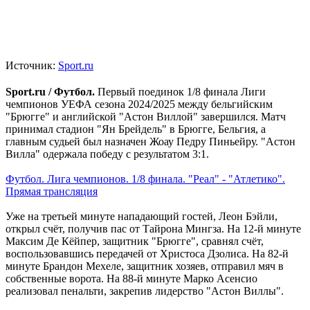
Источник:
Sport.ru
Sport.ru / Футбол.
Первый поединок 1/8 финала Лиги
чемпионов УЕФА сезона 2024/2025 между бельгийским
"Брюгге" и английской "Астон Виллой" завершился. Матч
принимал стадион "Ян Брейдель" в Брюгге, Бельгия, а
главным судьей был назначен Жоау Педру Пиньейру. "Астон
Вилла" одержала победу с результатом 3:1.
Футбол. Лига чемпионов. 1/8 финала. "Реал" - "Атлетико".
Прямая трансляция
Уже на третьей минуте нападающий гостей, Леон Бэйли,
открыл счёт, получив пас от Тайрона Мингза. На 12-й минуте
Максим Де Кёйпер, защитник "Брюгге", сравнял счёт,
воспользовавшись передачей от Христоса Дзолиса. На 82-й
минуте Брандон Мехеле, защитник хозяев, отправил мяч в
собственные ворота. На 88-й минуте Марко Асенсио
реализовал пенальти, закрепив лидерство "Астон Виллы".