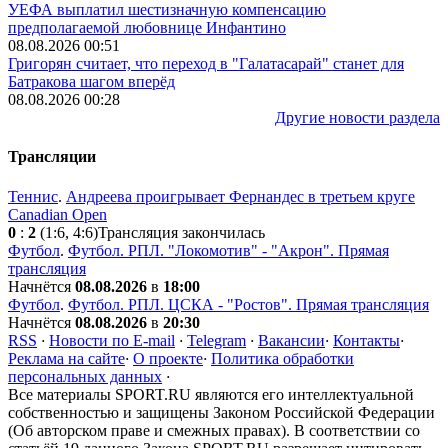
УЕФА выплатил шестизначную компенсацию
предполагаемой любовнице Инфантино
08.08.2026 00:51
Григорян считает, что переход в "Галатасарай" станет для
Батракова шагом вперёд
08.08.2026 00:28
Другие новости раздела
Трансляции
Теннис
.
Андреева проигрывает Фернандес в третьем круге
Canadian Open
0
:
2
(1:6, 4:6)
Трансляция закончилась
Футбол
.
Футбол. РПЛ. "Локомотив" - "Акрон". Прямая
трансляция
Начнётся
08.08.2026
в
18:00
Футбол
.
Футбол. РПЛ. ЦСКА - "Ростов". Прямая трансляция
Начнётся
08.08.2026
в
20:30
RSS
·
Новости по E-mail
·
Telegram
·
Вакансии
·
Контакты
·
Реклама на сайте
·
О проекте
·
Политика обработки
персональных данных
·
Все материалы SPORT.RU являются его интеллектуальной
собственностью и защищены Законом Российской Федерации
(Об авторском праве и смежных правах). В соответствии со