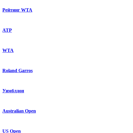
Рейтинг WTA
ATP
WTA
Roland Garros
Уимблдон
Australian Open
US Open