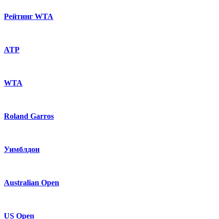
Рейтинг WTA
ATP
WTA
Roland Garros
Уимблдон
Australian Open
US Open