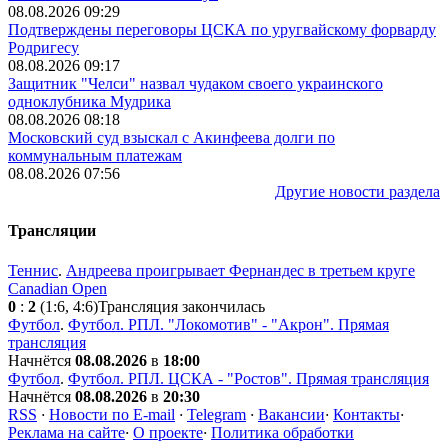
08.08.2026 09:29
Подтверждены переговоры ЦСКА по уругвайскому форварду
Родригесу
08.08.2026 09:17
Защитник "Челси" назвал чудаком своего украинского
одноклубника Мудрика
08.08.2026 08:18
Московский суд взыскал с Акинфеева долги по
коммунальным платежам
08.08.2026 07:56
Другие новости раздела
Трансляции
Теннис
.
Андреева проигрывает Фернандес в третьем круге
Canadian Open
0
:
2
(1:6, 4:6)
Трансляция закончилась
Футбол
.
Футбол. РПЛ. "Локомотив" - "Акрон". Прямая
трансляция
Начнётся
08.08.2026
в
18:00
Футбол
.
Футбол. РПЛ. ЦСКА - "Ростов". Прямая трансляция
Начнётся
08.08.2026
в
20:30
RSS
·
Новости по E-mail
·
Telegram
·
Вакансии
·
Контакты
·
Реклама на сайте
·
О проекте
·
Политика обработки