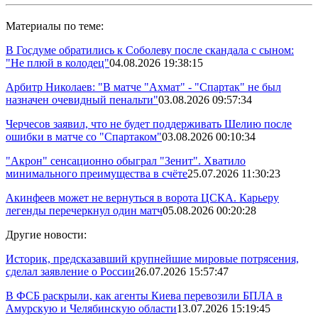
Материалы по теме:
В Госдуме обратились к Соболеву после скандала с сыном:
"Не плюй в колодец"
04.08.2026 19:38:15
Арбитр Николаев: "В матче "Ахмат" - "Спартак" не был
назначен очевидный пенальти"
03.08.2026 09:57:34
Черчесов заявил, что не будет поддерживать Шелию после
ошибки в матче со "Спартаком"
03.08.2026 00:10:34
"Акрон" сенсационно обыграл "Зенит". Хватило
минимального преимущества в счёте
25.07.2026 11:30:23
Акинфеев может не вернуться в ворота ЦСКА. Карьеру
легенды перечеркнул один матч
05.08.2026 00:20:28
Другие новости:
Историк, предсказавший крупнейшие мировые потрясения,
сделал заявление о России
26.07.2026 15:57:47
В ФСБ раскрыли, как агенты Киева перевозили БПЛА в
Амурскую и Челябинскую области
13.07.2026 15:19:45