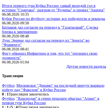
Итоги первого тура Кубка России: самый молодой гол в
истории "Спартака", разгром от "Родины" и провал "Акрона"
06.08.2026 10:35
Кубок России по футболу: история, все победители и рекорды
06.08.2026 09:58
Батраков дал согласие на переход в "Галатасарай". Сделка
близка к завершению
06.08.2026 08:48
Луис Энрике дал согласие на переход из "Зенита" во
"Фламенго"
06.08.2026 08:41
Фигу обвинил Инфантино в том, что тот "опозорил свою
должность"
06.08.2026 01:04
Другие новости раздела
Трансляции
Футбол
.
Московское "Динамо" на последней минуте вырвало
победу над "Факелом" в Кубке России
0
:
1
Трансляция закончилась
Футбол
.
"Краснодар" в серии пенальти обыграл "Ахмат" в
первом туре Кубка России
1
:
1
(
5
:
4
)
Трансляция закончилась