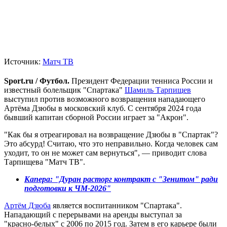
Источник:
Матч ТВ
Sport.ru / Футбол.
Президент Федерации тенниса России и
известный болельщик "Спартака"
Шамиль Тарпищев
выступил против возможного возвращения нападающего
Артёма Дзюбы в московский клуб. С сентября 2024 года
бывший капитан сборной России играет за "Акрон".
"Как бы я отреагировал на возвращение Дзюбы в "Спартак"?
Это абсурд! Считаю, что это неправильно. Когда человек сам
уходит, то он не может сам вернуться", — приводит слова
Тарпищева "Матч ТВ".
Капера: "Дуран расторг контракт с "Зенитом" ради
подготовки к ЧМ-2026"
Артём Дзюба
является воспитанником "Спартака".
Нападающий с перерывами на аренды выступал за
"красно‑белых" с 2006 по 2015 год. Затем в его карьере были