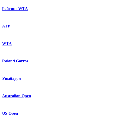
Рейтинг WTA
ATP
WTA
Roland Garros
Уимблдон
Australian Open
US Open