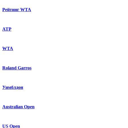
Рейтинг WTA
ATP
WTA
Roland Garros
Уимблдон
Australian Open
US Open