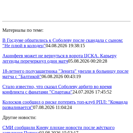
Материалы по теме:
В Госдуме обратились к Соболеву после скандала с сыном:
"Не плюй в колодец"
04.08.2026 19:38:15
Акинфеев может не вернуться в ворота ЦСКА. Карьеру
легенды перечеркнул один матч
05.08.2026 00:20:28
18-летнего полузащитника "Зенита" увезли в больницу после
матча с "Балтикой"
06.08.2026 00:43:19
Стало известно, что сказал Соболеву арбитр во время
конфликта с фанатами "Спартака"
24.07.2026 17:45:52
Колосков сообщил о риске потерять топ-клуб РПЛ: "Команда
разваливается"
07.08.2026 11:04:24
Другие новости:
СМИ сообщили Киеву плохие новости после жёсткого
заявления Путина
03.08.2026 15:53:17