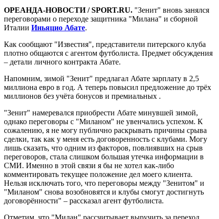
ОРЕАНДА-НОВОСТИ / SPORT.RU.
"Зенит" вновь занялся
переговорами о переходе защитника "Милана" и сборной
Италии
Иньяцио Абате
.
Как сообщают "Известия", представители питерского клуба
плотно общаются с агентом футболиста. Предмет обсуждения
– детали личного контракта Абате.
Напомним, зимой "Зенит" предлагал Абате зарплату в 2,5
миллиона евро в год. А теперь повысил предложение до трёх
миллионов без учёта бонусов и премиальных .
"Зенит" намеревался приобрести Абате минувшей зимой,
однако переговоры с "Миланом" не увенчались успехом. К
сожалению, я не могу публично раскрывать причины срыва
сделки, так как у меня есть договоренность с клубами. Могу
лишь сказать, что одним из факторов, повлиявших на срыв
переговоров, стала слишком большая утечка информации в
СМИ. Именно в этой связи я бы не хотел как-либо
комментировать текущее положение дел моего клиента.
Нельзя исключать того, что переговоры между "Зенитом" и
"Миланом" снова возобновятся и клубы смогут достигнуть
договорённости" – рассказал агент футболиста.
Отметим, что "Милан" рассчитывает выручить за переход