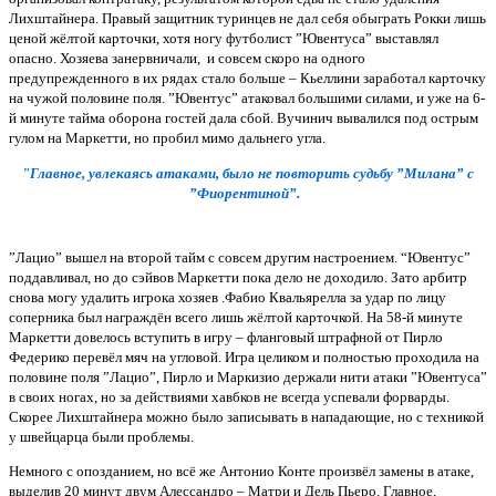
Лихштайнера. Правый защитник туринцев не дал себя обыграть Рокки лишь
ценой жёлтой карточки, хотя ногу футболист ”Ювентуса” выставлял
опасно. Хозяева занервничали, и совсем скоро на одного
предупрежденного в их рядах стало больше – Кьеллини заработал карточку
на чужой половине поля. ”Ювентус” атаковал большими силами, и уже на 6-
й минуте тайма оборона гостей дала сбой. Вучинич вывалился под острым
гулом на Маркетти, но пробил мимо дальнего угла.
"Главное, увлекаясь атаками, было не повторить судьбу ”Милана” с
”Фиорентиной”.
”Лацио” вышел на второй тайм с совсем другим настроением. “Ювентус”
поддавливал, но до сэйвов Маркетти пока дело не доходило. Зато арбитр
снова могу удалить игрока хозяев .Фабио Квальярелла за удар по лицу
соперника был награждён всего лишь жёлтой карточкой. На 58-й минуте
Маркетти довелось вступить в игру – фланговый штрафной от Пирло
Федерико перевёл мяч на угловой. Игра целиком и полностью проходила на
половине поля ”Лацио”, Пирло и Маркизио держали нити атаки ”Ювентуса”
в своих ногах, но за действиями хавбков не всегда успевали форварды.
Скорее Лихштайнера можно было записывать в нападающие, но с техникой
у швейцарца были проблемы.
Немного с опозданием, но всё же Антонио Конте произвёл замены в атаке,
выделив 20 минут двум Алессандро – Матри и Дель Пьеро. Главное,