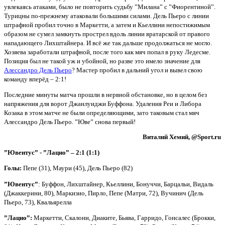
увлекаясь атаками, было не повторить судьбу ”Милана” с ”Фиорентиной”.
Турицны по-прежнему атаковали большими силами. Дель Пьеро с линии
штрафной пробил точно в Маркетти, а затем и Кьеллини непостижимым
образом не сумел замкнуть прострел вдоль линии вратарской от правого
нападающего Лихштайнера. И всё же так дальше продолжаться не могло.
Хозяева заработали штрафной, после того как мяч попал в руку Ледесме.
Позиция был не такой уж и убойной, но разве это имело значение для
Алессандро Дель Пьеро
? Мастер пробил в дальний угол и вывел свою
команду вперёд – 2:1!
Последние минуты матча прошли в нервной обстановке, но в целом без
напряжения для ворот Джанлуиджи Буффона. Удаления Реи и Либора
Козака в этом матче не были определяющими, зато таковым стал мяч
Алессандро Дель Пьеро. ”Юве” снова первый!
Виталий Хемий, @
Sport
.
ru
”Ювентус” - ”Лацио” – 2:1 (1:1)
Голы:
Пепе (31), Маури (45), Дель Пьеро (82)
”Ювентус”
: Буффон, Лихштайнер, Кьеллини, Бонуччи, Барцальи, Видаль
(Джаккерини, 80), Маркизио, Пирло, Пепе (Матри, 72), Вучинич (Дель
Пьеро, 73), Квальярелла
”Лацио”:
Маркетти, Скалони, Диаките, Бьява, Гарридо, Гонсалес (Брокки,