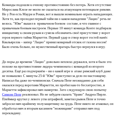
Команды подошли к очному противостоянию без потерь. Хотя отсутствие
Мирослава Клозе не могло не сказаться на атакующем потенциале римлян.
Но у Реи есть Маури и Рокки, вот и вышли номинально играть нападающих.
Хотя то, как проходил первый тайм ни о каком нападении ”Лацио” речь не
велось. ”Юве” вышел в привычном боевом составе, и что главное с
привычным боевым настроем. Первые 10 минут команда Конте подбирала
инициативу к своим рукам и сумела обозначить своё присутствие у ворот
героя первого тайма Маркетти. Первый удар в створ ворот гостей нанёс
Квальярелла – кипер ”Лацио” принял коварный отскок от газона носом!
Было очень больно, но мужественный вратарь быстро вернулся в игру.
До поры до времени ”Лацио” довольно неплохо держался, хотя и было это
похоже на противостояние лидера чемпионата с командой из второго
десятка. Ещё раз подчеркнём – ни о какой игре в атаке римский клуб даже
не помышлял. С минуты 25-й ”Юве” приступил за дело по-настоящему.
Написал бы даже по-чемпионски. Сначала Пепе неожиданно для себя
оказался перед воротами Маркетти, но пробил как-то бесхитростно, и
Маркетти зафиксировал мяч намертво. Зато следующую свою попытку
Симоне Пепе
реализовал. Но не забудем сказать ”браво” Андреа Пирло.
Плеймкер крутил у левого угла штрафной, заметил рывок Пепе и точно
забросил мяч крайнему полузащитнику на грудь. Пепе никто не атаковал, он
обработал мяч и вторым касанием ”ножницами” отправил мяч под
перекладину.