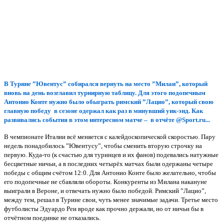
В Турине ”Ювентус” собирался вернуть на место ”Милан”, который
вновь на день возглавил турнирную таблицу. Для этого подопечным
Антонио Конте нужно было обыграть римский ”Лацио”, который свою
главную победу в сезоне одержал как раз в минувший уик-энд. Как
развивались события в этом интересном матче – в отчёте @
Sport
.
ru...
В чемпионате Италии всё меняется с калейдоскопической скоростью. Пару
недель понадобилось ”Ювентусу”, чтобы сменить вторую строчку на
первую. Куда-то (к счастью для туринцев и их фанов) подевались натужные
бесцветные ничьи, а в последних четырёх матчах были одержаны четыре
победы с общим счётом 12:0. Для Антонио Конте было желательно, чтобы
его подопечные не сбавляли обороты. Конкуренты из Милана накануне
выиграли в Вероне, и отвечать нужно было победой. Римский ”Лацио”,
между тем, решал в Турине свои, чуть менее значимые задачи. Третье место
футболисты Эдуардо Реи вроде как прочно держали, но от ничьи бы в
отчётном поединке не отказались.