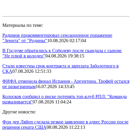
Материалы по теме:
Радимов прокомментировал сенсационное поражение
"Зенита" от "Родины"
10.08.2026 02:17:04
В Госдуме обратились к Соболеву после скандала с сыном:
"Не плюй в колодец"
04.08.2026 19:38:15
Стали известны срок контракта и зарплата Заболотного в
СКА
07.08.2026 12:51:33
ФИФА отменила финал Испания - Аргентина. Трофей остался
не разыгранным
16.07.2026 14:33:45
Колосков сообщил о риске потерять топ-клуб РПЛ: "Команда
разваливается"
07.08.2026 11:04:24
Другие новости:
Фон дер Ляйен сделала резкое заявление в адрес России после
решения сената США
08.08.2026 11:22:13