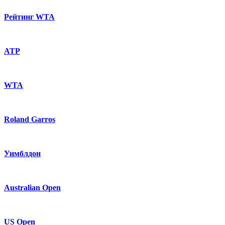
Рейтинг WTA
ATP
WTA
Roland Garros
Уимблдон
Australian Open
US Open