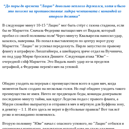
“До поры до времени ”Лацио” довольно неплохо держался, хотя и было
это похоже на противостояние лидера чемпионата с командой из
второго десятка”
В следующие минут 10-15 ”Лацио” мог быть стёрт с газона стадиона, если
бы не Маркетти. Сначала Федерико вытащил мяч от Видаля, который
пробил со своей половины поля! Через минуту Квальярелла наносил удар,
казалось, наверняка. Но попал в выставленную по центру ворот руку
Маркетти. ”Лацио” не успевал передохнуть. Пирло запустил по правому
флангу в штрафную Лихштайнера, а швейцарец зряче отдал на Вучинича,
но под удар Мирко бросился Диаките. Следующая атака ”Юве” –
очередной сэйф Маркетти. Это Видаль нанёс удар из-за пределов
штрафной, а Федерико перевёл мяч на угловой.
Обидно уходить на перерыв с преимуществом всего в один мяч, когда
моментов было создано на несколько голов. Но ещё обиднее уходить такого
преимущества не имея. Ничто не предвещало беды, команды доигрывали
последнюю минуту тайма, как вдруг Ледесма подал с правого фланга, а
Маури спокойно выпрыгнул и отправил в мяч в мёртвую для Буффона зону,
в девятку – 1:1. И кто здесь не верит в футбольные правила? Вот так всё
резко и неожиданно поменялось.
Вторую половину ”Юве” начал с опасного углового, но ”Лацио” отбился и
организовал контратаку, результатом которой едва не стало удаления