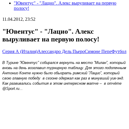
"Ювентус" - "Лацио". Алекс выруливает на первую
полосу!
11.04.2012, 23:52
"Ювентус" - "Лацио". Алекс
выруливает на первую полосу!
Серия А (Италия)
Алессандро Дель Пьеро
Симоне Пепе
Футбол
В Турине ”Ювентус” собирался вернуть на место ”Милан”, который
вновь на день возглавил турнирную таблицу. Для этого подопечным
Антонио Конте нужно было обыграть римский ”Лацио”, который
свою главную победу в сезоне одержал как раз в минувший уик-энд.
Как развивались события в этом интересном матче – в отчёте
@
Sport
.
ru...