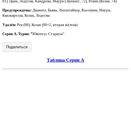
81), Цана, Ледесма, Кандрева, Маури (Эрнанес, 72), Рокки (Козак, 74)
Предупреждены:
Диаките, Бьява, Лихштайнер, Кьеллини, Маури,
Квальярелла, Козак, Ледесма
Удалён:
Рея (90), Козак (90+2, вторая жёлтая)
Серия А. Турин. ”
Ювентус Стэдиум”.
Поделиться
Таблица Серии А