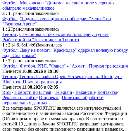
Футбол
.
Московское "Динамо" на своём поле уверенно
обыграло махачкалинское
3
:
1
Трансляция закончилась
Футбол
.
"Родина" сенсационно побеждает "Зенит" на
"Газпром Арене"
1
:
2
Трансляция закончилась
Теннис
.
Самсонова в трёхчасовом триллере уступает
Рыбакиной на "тысячнике" в Торонто
1
:
2
(4:6, 6:4, 4:6)
Закончилась
Футбол
.
Даку не помог: "Краснодар" одержал волевую победу
над "Спартаком"
1
:
2
Трансляция закончилась
Футбол
.
Футбол. РПЛ. "Факел" - "Ахмат". Прямая трансляция
Начнётся
10.08.2026
в
19:30
Теннис
.
Теннис. Canadian Open. Четвертьфинал. Шнайдер -
Швёнтек. Прямая трансляция
Начнётся
11.08.2026
в
02:05
RSS
·
Новости по E-mail
·
Telegram
·
Вакансии
·
Контакты
·
Реклама на сайте
·
О проекте
·
Политика обработки
персональных данных
·
Все материалы SPORT.RU являются его интеллектуальной
собственностью и защищены Законом Российской Федерации
(Об авторском праве и смежных правах). В соответствии со
статьёй 19 данного Закона SPORT.RU разрешает цитировать
свои тексты без своего письменного разрешения в размерах,