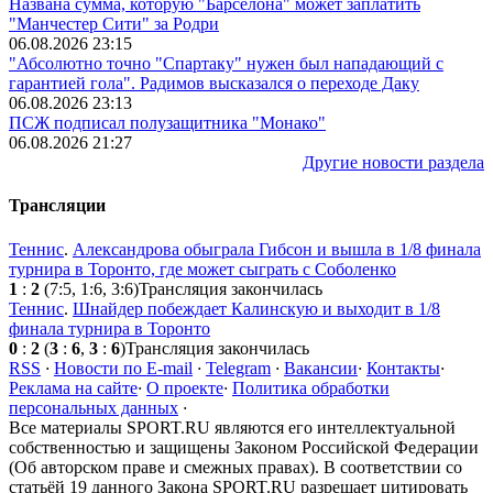
Названа сумма, которую "Барселона" может заплатить
"Манчестер Сити" за Родри
06.08.2026 23:15
"Абсолютно точно "Спартаку" нужен был нападающий с
гарантией гола". Радимов высказался о переходе Даку
06.08.2026 23:13
ПСЖ подписал полузащитника "Монако"
06.08.2026 21:27
Другие новости раздела
Трансляции
Теннис
.
Александрова обыграла Гибсон и вышла в 1/8 финала
турнира в Торонто, где может сыграть с Соболенко
1
:
2
(7:5, 1:6, 3:6)
Трансляция закончилась
Теннис
.
Шнайдер побеждает Калинскую и выходит в 1/8
финала турнира в Торонто
0
:
2
(
3
:
6
,
3
:
6
)
Трансляция закончилась
RSS
·
Новости по E-mail
·
Telegram
·
Вакансии
·
Контакты
·
Реклама на сайте
·
О проекте
·
Политика обработки
персональных данных
·
Все материалы SPORT.RU являются его интеллектуальной
собственностью и защищены Законом Российской Федерации
(Об авторском праве и смежных правах). В соответствии со
статьёй 19 данного Закона SPORT.RU разрешает цитировать