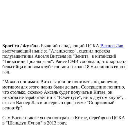
Sport
.
ru
/ Футбол.
Бывший нападающий ЦСКА
Вагнер Лав
,
выступающий ныне за "Аланьяспор", оценил переход
полузащитника Акселя Витселя из "Зенита" в китайский
"Тяньцзинь Цюаньцзянь". Ранее СМИ сообщали, что зарплата
бельгийца в новом клубе составит около 18 миллионов евро в
год.
"Можно понимать Витселя или не понимать, но, конечно,
мотивом для этого парня были деньги. Совершенно понятно,
что столько, сколько Аксель будет получать в Китае, он
никогда не заработает ни в "Ювентусе", ни в другом клубе", –
сказал Вагнер Лав в интервью программе "Спортивный
репортёр".
Сам Вагнер также успел поиграть в Китае, перейдя из ЦСКА
в "Шаньдун Лунэн" в 2013 году.