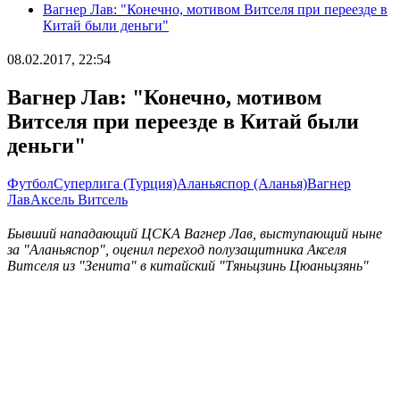
Вагнер Лав: "Конечно, мотивом Витселя при переезде в
Китай были деньги"
08.02.2017, 22:54
Вагнер Лав: "Конечно, мотивом
Витселя при переезде в Китай были
деньги"
Футбол
Суперлига (Турция)
Аланьяспор (Аланья)
Вагнер
Лав
Аксель Витсель
Бывший нападающий ЦСКА Вагнер Лав, выступающий ныне
за "Аланьяспор", оценил переход полузащитника Акселя
Витселя из "Зенита" в китайский "Тяньцзинь Цюаньцзянь"