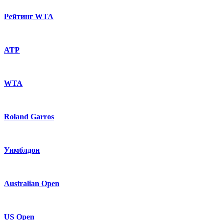
Рейтинг WTA
ATP
WTA
Roland Garros
Уимблдон
Australian Open
US Open