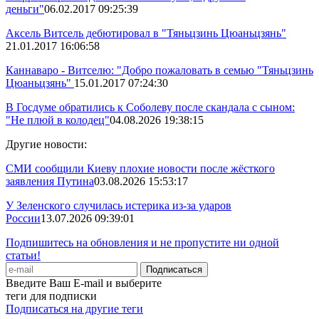
деньги"
06.02.2017 09:25:39
Аксель Витсель дебютировал в "Тяньцзинь Цюаньцзянь"
21.01.2017 16:06:58
Каннаваро - Витселю: "Добро пожаловать в семью "Тяньцзинь
Цюаньцзянь"
15.01.2017 07:24:30
В Госдуме обратились к Соболеву после скандала с сыном:
"Не плюй в колодец"
04.08.2026 19:38:15
Другие новости:
СМИ сообщили Киеву плохие новости после жёсткого
заявления Путина
03.08.2026 15:53:17
У Зеленского случилась истерика из-за ударов
России
13.07.2026 09:39:01
Подпишитесь на обновления и не пропустите ни одной
статьи!
Введите Ваш E-mail и выберите
теги для подписки
Подписаться на другие теги