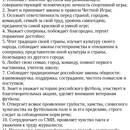
совершенствующей человеческую личность спортивной игры;
2. Знает и принимает законы и правила Честной Игры;
3. Осознаёт ответственность перед страной, городом,
командой, семьёй за свой труд, уровень самоотдачи,
преданность самой красивой и умной игре;
4. Уважает соперника, побеждает благородно, терпит
поражение достойно;
5. Чтит традиции своей страны, изучает культуру своего
народа, соблюдает законы гостеприимства в отношении к
сопернику, представителю иной культуры и страны,
болельщику из другого города;
6. Любит свою семью, город, команду, помнит первого
наставника, учителя, школу;
7. Соблюдает традиционные российские законы общности:
взаимовыручка, поддержка, сострадание, чистота помыслов и
поступков;
8. Знает и уважает историю российского футбола, участвует в
благотворительных акциях, уделяет внимание ветеранам
футбола;
9. Отвергает всякое проявление грубости, хамства, словесного
хулиганства на футбольном поле и за его пределами, строго
следит за соблюдением норм речи;
10. Сотрудничает со СМИ, проявляет чувство такта и
уважения к труду журналиста;