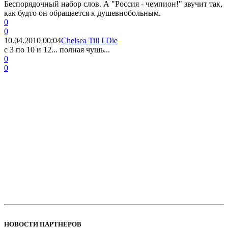
Беспорядочный набор слов. А "Россия - чемпион!" звучит так,
как будто он обращается к душевнобольным.
0
0
10.04.2010 00:04
Chelsea Till I Die
c 3 по 10 и 12... полная чушь...
0
0
НОВОСТИ ПАРТНЁРОВ