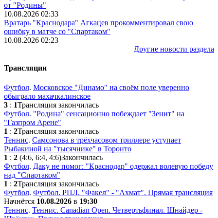
от "Родины"
10.08.2026 02:33
Вратарь "Краснодара" Агкацев прокомментировал свою
ошибку в матче со "Спартаком"
10.08.2026 02:23
Другие новости раздела
Трансляции
Футбол
.
Московское "Динамо" на своём поле уверенно
обыграло махачкалинское
3
:
1
Трансляция закончилась
Футбол
.
"Родина" сенсационно побеждает "Зенит" на
"Газпром Арене"
1
:
2
Трансляция закончилась
Теннис
.
Самсонова в трёхчасовом триллере уступает
Рыбакиной на "тысячнике" в Торонто
1
:
2
(4:6, 6:4, 4:6)
Закончилась
Футбол
.
Даку не помог: "Краснодар" одержал волевую победу
над "Спартаком"
1
:
2
Трансляция закончилась
Футбол
.
Футбол. РПЛ. "Факел" - "Ахмат". Прямая трансляция
Начнётся
10.08.2026
в
19:30
Теннис
.
Теннис. Canadian Open. Четвертьфинал. Шнайдер -