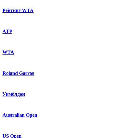
Рейтинг WTA
ATP
WTA
Roland Garros
Уимблдон
Australian Open
US Open