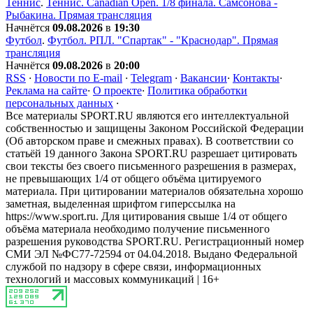
Теннис
.
Теннис. Сanadian Open. 1/8 финала. Самсонова -
Рыбакина. Прямая трансляция
Начнётся
09.08.2026
в
19:30
Футбол
.
Футбол. РПЛ. "Спартак" - "Краснодар". Прямая
трансляция
Начнётся
09.08.2026
в
20:00
RSS
·
Новости по E-mail
·
Telegram
·
Вакансии
·
Контакты
·
Реклама на сайте
·
О проекте
·
Политика обработки
персональных данных
·
Все материалы SPORT.RU являются его интеллектуальной
собственностью и защищены Законом Российской Федерации
(Об авторском праве и смежных правах). В соответствии со
статьёй 19 данного Закона SPORT.RU разрешает цитировать
свои тексты без своего письменного разрешения в размерах,
не превышающих 1/4 от общего объёма цитируемого
материала. При цитировании материалов обязательна хорошо
заметная, выделенная шрифтом гиперссылка на
https://www.sport.ru. Для цитирования свыше 1/4 от общего
объёма материала необходимо получение письменного
разрешения руководства SPORT.RU. Регистрационный номер
СМИ ЭЛ №ФС77-72594 от 04.04.2018. Выдано Федеральной
службой по надзору в сфере связи, информационных
технологий и массовых коммуникаций | 16+