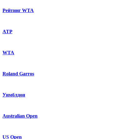
Рейтинг WTA
ATP
WTA
Roland Garros
Уимблдон
Australian Open
US Open