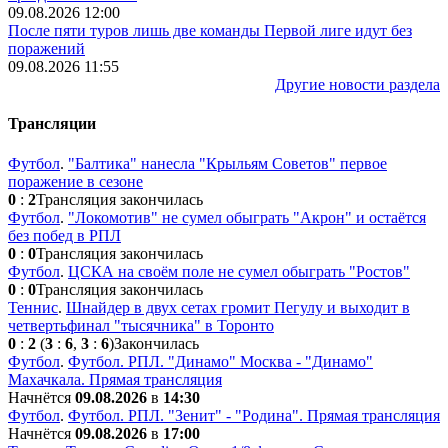
09.08.2026 12:00
После пяти туров лишь две команды Первой лиге идут без
поражений
09.08.2026 11:55
Другие новости раздела
Трансляции
Футбол
.
"Балтика" нанесла "Крыльям Советов" первое
поражение в сезоне
0
:
2
Трансляция закончилась
Футбол
.
"Локомотив" не сумел обыграть "Акрон" и остаётся
без побед в РПЛ
0
:
0
Трансляция закончилась
Футбол
.
ЦСКА на своём поле не сумел обыграть "Ростов"
0
:
0
Трансляция закончилась
Теннис
.
Шнайдер в двух сетах громит Пегулу и выходит в
четвертьфинал "тысячника" в Торонто
0
:
2
(
3
:
6
,
3
:
6
)
Закончилась
Футбол
.
Футбол. РПЛ. "Динамо" Москва - "Динамо"
Махачкала. Прямая трансляция
Начнётся
09.08.2026
в
14:30
Футбол
.
Футбол. РПЛ. "Зенит" - "Родина". Прямая трансляция
Начнётся
09.08.2026
в
17:00