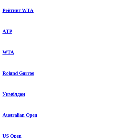
Рейтинг WTA
ATP
WTA
Roland Garros
Уимблдон
Australian Open
US Open