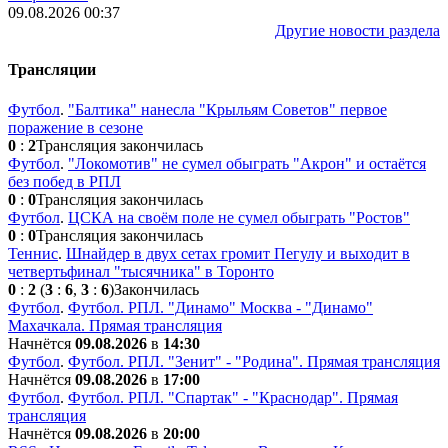
09.08.2026 00:37
Другие новости раздела
Трансляции
Футбол
.
"Балтика" нанесла "Крыльям Советов" первое
поражение в сезоне
0
:
2
Трансляция закончилась
Футбол
.
"Локомотив" не сумел обыграть "Акрон" и остаётся
без побед в РПЛ
0
:
0
Трансляция закончилась
Футбол
.
ЦСКА на своём поле не сумел обыграть "Ростов"
0
:
0
Трансляция закончилась
Теннис
.
Шнайдер в двух сетах громит Пегулу и выходит в
четвертьфинал "тысячника" в Торонто
0
:
2
(
3
:
6
,
3
:
6
)
Закончилась
Футбол
.
Футбол. РПЛ. "Динамо" Москва - "Динамо"
Махачкала. Прямая трансляция
Начнётся
09.08.2026
в
14:30
Футбол
.
Футбол. РПЛ. "Зенит" - "Родина". Прямая трансляция
Начнётся
09.08.2026
в
17:00
Футбол
.
Футбол. РПЛ. "Спартак" - "Краснодар". Прямая
трансляция
Начнётся
09.08.2026
в
20:00