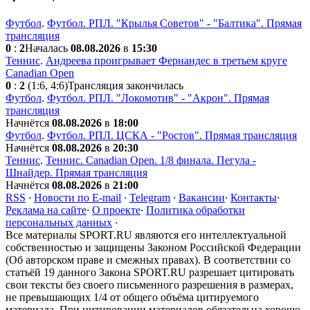
Футбол
.
Футбол. РПЛ. "Крылья Советов" - "Балтика". Прямая
трансляция
0
:
2
Началась
08.08.2026
в
15:30
Теннис
.
Андреева проигрывает Фернандес в третьем круге
Canadian Open
0
:
2
(1:6, 4:6)
Трансляция закончилась
Футбол
.
Футбол. РПЛ. "Локомотив" - "Акрон". Прямая
трансляция
Начнётся
08.08.2026
в
18:00
Футбол
.
Футбол. РПЛ. ЦСКА - "Ростов". Прямая трансляция
Начнётся
08.08.2026
в
20:30
Теннис
.
Теннис. Canadian Open. 1/8 финала. Пегула -
Шнайдер. Прямая трансляция
Начнётся
08.08.2026
в
21:00
RSS
·
Новости по E-mail
·
Telegram
·
Вакансии
·
Контакты
·
Реклама на сайте
·
О проекте
·
Политика обработки
персональных данных
·
Все материалы SPORT.RU являются его интеллектуальной
собственностью и защищены Законом Российской Федерации
(Об авторском праве и смежных правах). В соответствии со
статьёй 19 данного Закона SPORT.RU разрешает цитировать
свои тексты без своего письменного разрешения в размерах,
не превышающих 1/4 от общего объёма цитируемого
материала. При цитировании материалов обязательна хорошо