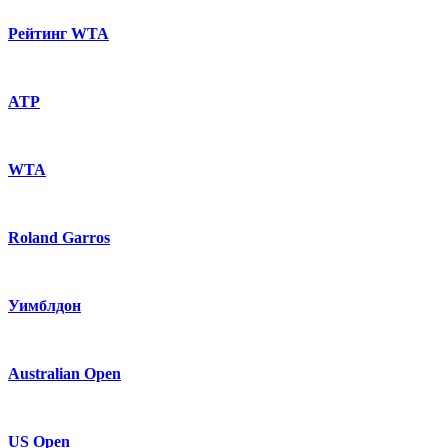
Рейтинг WTA
ATP
WTA
Roland Garros
Уимблдон
Australian Open
US Open