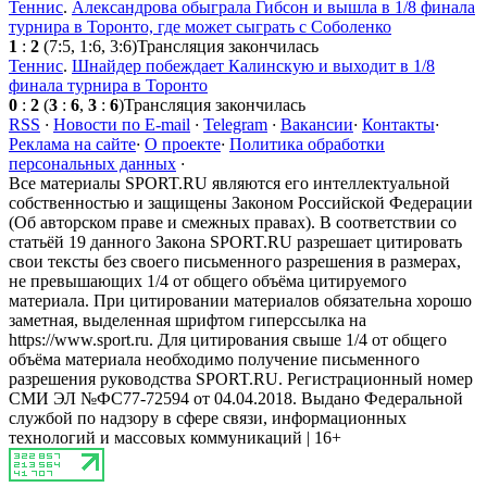
Теннис
.
Александрова обыграла Гибсон и вышла в 1/8 финала
турнира в Торонто, где может сыграть с Соболенко
1
:
2
(7:5, 1:6, 3:6)
Трансляция закончилась
Теннис
.
Шнайдер побеждает Калинскую и выходит в 1/8
финала турнира в Торонто
0
:
2
(
3
:
6
,
3
:
6
)
Трансляция закончилась
RSS
·
Новости по E-mail
·
Telegram
·
Вакансии
·
Контакты
·
Реклама на сайте
·
О проекте
·
Политика обработки
персональных данных
·
Все материалы SPORT.RU являются его интеллектуальной
собственностью и защищены Законом Российской Федерации
(Об авторском праве и смежных правах). В соответствии со
статьёй 19 данного Закона SPORT.RU разрешает цитировать
свои тексты без своего письменного разрешения в размерах,
не превышающих 1/4 от общего объёма цитируемого
материала. При цитировании материалов обязательна хорошо
заметная, выделенная шрифтом гиперссылка на
https://www.sport.ru. Для цитирования свыше 1/4 от общего
объёма материала необходимо получение письменного
разрешения руководства SPORT.RU. Регистрационный номер
СМИ ЭЛ №ФС77-72594 от 04.04.2018. Выдано Федеральной
службой по надзору в сфере связи, информационных
технологий и массовых коммуникаций | 16+