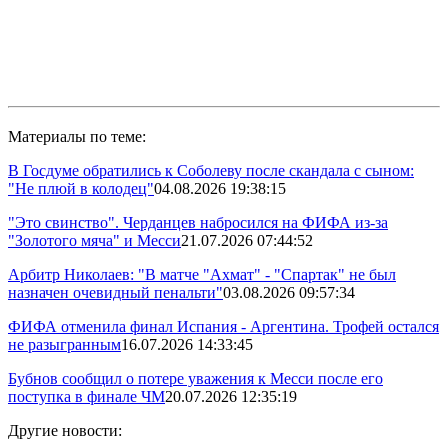
Материалы по теме:
В Госдуме обратились к Соболеву после скандала с сыном:
"Не плюй в колодец"
04.08.2026 19:38:15
"Это свинство". Черданцев набросился на ФИФА из-за
"Золотого мяча" и Месси
21.07.2026 07:44:52
Арбитр Николаев: "В матче "Ахмат" - "Спартак" не был
назначен очевидный пенальти"
03.08.2026 09:57:34
ФИФА отменила финал Испания - Аргентина. Трофей остался
не разыгранным
16.07.2026 14:33:45
Бубнов сообщил о потере уважения к Месси после его
поступка в финале ЧМ
20.07.2026 12:35:19
Другие новости: