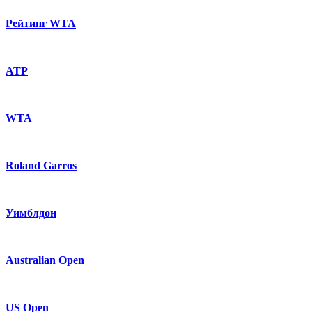
Рейтинг WTA
ATP
WTA
Roland Garros
Уимблдон
Australian Open
US Open