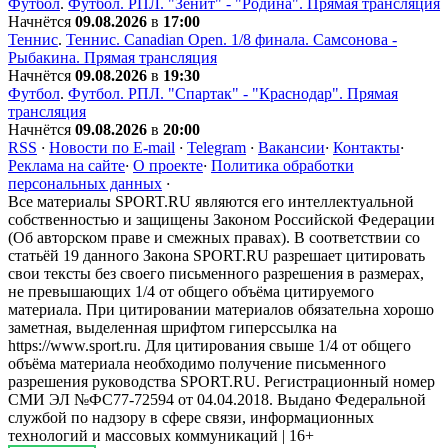
Футбол
.
Футбол. РПЛ. "Зенит" - "Родина". Прямая трансляция
Начнётся
09.08.2026
в
17:00
Теннис
.
Теннис. Сanadian Open. 1/8 финала. Самсонова -
Рыбакина. Прямая трансляция
Начнётся
09.08.2026
в
19:30
Футбол
.
Футбол. РПЛ. "Спартак" - "Краснодар". Прямая
трансляция
Начнётся
09.08.2026
в
20:00
RSS
·
Новости по E-mail
·
Telegram
·
Вакансии
·
Контакты
·
Реклама на сайте
·
О проекте
·
Политика обработки
персональных данных
·
Все материалы SPORT.RU являются его интеллектуальной
собственностью и защищены Законом Российской Федерации
(Об авторском праве и смежных правах). В соответствии со
статьёй 19 данного Закона SPORT.RU разрешает цитировать
свои тексты без своего письменного разрешения в размерах,
не превышающих 1/4 от общего объёма цитируемого
материала. При цитировании материалов обязательна хорошо
заметная, выделенная шрифтом гиперссылка на
https://www.sport.ru. Для цитирования свыше 1/4 от общего
объёма материала необходимо получение письменного
разрешения руководства SPORT.RU. Регистрационный номер
СМИ ЭЛ №ФС77-72594 от 04.04.2018. Выдано Федеральной
службой по надзору в сфере связи, информационных
технологий и массовых коммуникаций | 16+