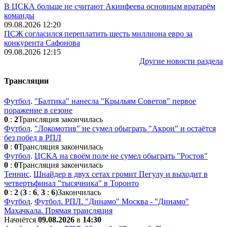
В ЦСКА больше не считают Акинфеева основным вратарём
команды
09.08.2026 12:20
ПСЖ согласился переплатить шесть миллиона евро за
конкурента Сафонова
09.08.2026 12:15
Другие новости раздела
Трансляции
Футбол
.
"Балтика" нанесла "Крыльям Советов" первое
поражение в сезоне
0
:
2
Трансляция закончилась
Футбол
.
"Локомотив" не сумел обыграть "Акрон" и остаётся
без побед в РПЛ
0
:
0
Трансляция закончилась
Футбол
.
ЦСКА на своём поле не сумел обыграть "Ростов"
0
:
0
Трансляция закончилась
Теннис
.
Шнайдер в двух сетах громит Пегулу и выходит в
четвертьфинал "тысячника" в Торонто
0
:
2
(
3
:
6
,
3
:
6
)
Закончилась
Футбол
.
Футбол. РПЛ. "Динамо" Москва - "Динамо"
Махачкала. Прямая трансляция
Начнётся
09.08.2026
в
14:30