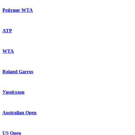
Рейтинг WTA
ATP
WTA
Roland Garros
Уимблдон
Australian Open
US Open