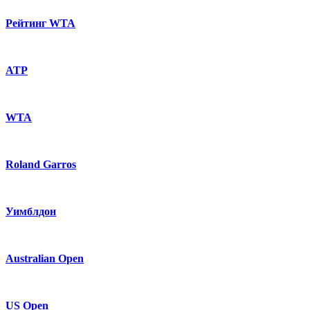
Рейтинг WTA
ATP
WTA
Roland Garros
Уимблдон
Australian Open
US Open