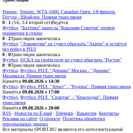
Теннис
.
Теннис. WTA-1000. Canadian Open. 1/8 финала.
Пегула - Шнайдер. Прямая трансляция
0
:
1
(3:6, 3:4 второй сет)
Ведётся
Футбол
.
"Балтика" нанесла "Крыльям Советов" первое
поражение в сезоне
0
:
2
Трансляция закончилась
Футбол
.
"Локомотив" не сумел обыграть "Акрон" и остаётся
без побед в РПЛ
0
:
0
Трансляция закончилась
Футбол
.
ЦСКА на своём поле не сумел обыграть "Ростов"
0
:
0
Трансляция закончилась
Футбол
.
Футбол. РПЛ. "Динамо" Москва - "Динамо"
Махачкала. Прямая трансляция
Начнётся
09.08.2026
в
14:30
Футбол
.
Футбол. РПЛ. "Зенит" - "Родина". Прямая трансляция
Начнётся
09.08.2026
в
17:00
Футбол
.
Футбол. РПЛ. "Спартак" - "Краснодар". Прямая
трансляция
Начнётся
09.08.2026
в
20:00
RSS
·
Новости по E-mail
·
Telegram
·
Вакансии
·
Контакты
·
Реклама на сайте
·
О проекте
·
Политика обработки
персональных данных
·
Все материалы SPORT.RU являются его интеллектуальной