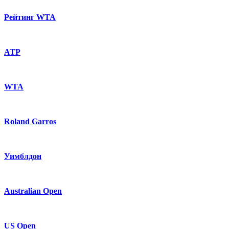
Рейтинг WTA
ATP
WTA
Roland Garros
Уимблдон
Australian Open
US Open