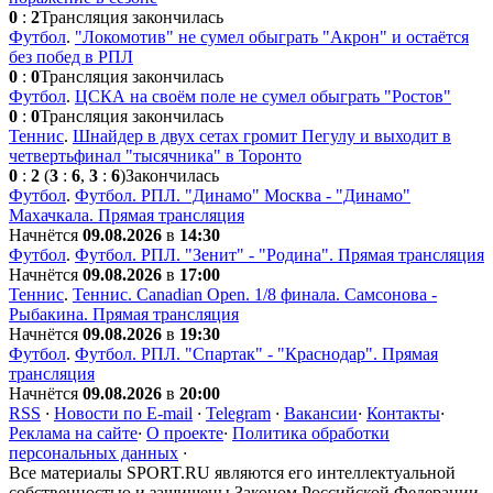
0
:
2
Трансляция закончилась
Футбол
.
"Локомотив" не сумел обыграть "Акрон" и остаётся
без побед в РПЛ
0
:
0
Трансляция закончилась
Футбол
.
ЦСКА на своём поле не сумел обыграть "Ростов"
0
:
0
Трансляция закончилась
Теннис
.
Шнайдер в двух сетах громит Пегулу и выходит в
четвертьфинал "тысячника" в Торонто
0
:
2
(
3
:
6
,
3
:
6
)
Закончилась
Футбол
.
Футбол. РПЛ. "Динамо" Москва - "Динамо"
Махачкала. Прямая трансляция
Начнётся
09.08.2026
в
14:30
Футбол
.
Футбол. РПЛ. "Зенит" - "Родина". Прямая трансляция
Начнётся
09.08.2026
в
17:00
Теннис
.
Теннис. Сanadian Open. 1/8 финала. Самсонова -
Рыбакина. Прямая трансляция
Начнётся
09.08.2026
в
19:30
Футбол
.
Футбол. РПЛ. "Спартак" - "Краснодар". Прямая
трансляция
Начнётся
09.08.2026
в
20:00
RSS
·
Новости по E-mail
·
Telegram
·
Вакансии
·
Контакты
·
Реклама на сайте
·
О проекте
·
Политика обработки
персональных данных
·
Все материалы SPORT.RU являются его интеллектуальной
собственностью и защищены Законом Российской Федерации