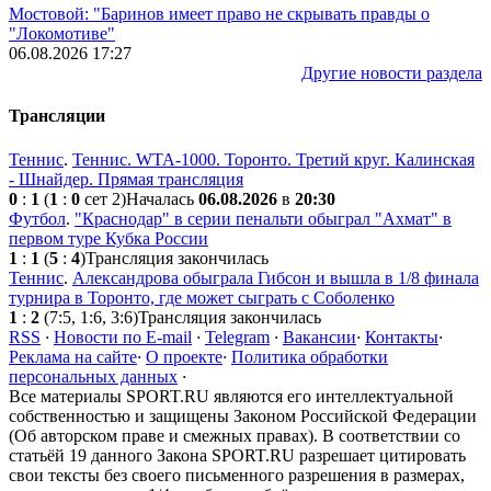
Мостовой: "Баринов имеет право не скрывать правды о
"Локомотиве"
06.08.2026 17:27
Другие новости раздела
Трансляции
Теннис
.
Теннис. WTA-1000. Торонто. Третий круг. Калинская
- Шнайдер. Прямая трансляция
0
:
1
(
1
:
0
сет 2)
Началась
06.08.2026
в
20:30
Футбол
.
"Краснодар" в серии пенальти обыграл "Ахмат" в
первом туре Кубка России
1
:
1
(
5
:
4
)
Трансляция закончилась
Теннис
.
Александрова обыграла Гибсон и вышла в 1/8 финала
турнира в Торонто, где может сыграть с Соболенко
1
:
2
(7:5, 1:6, 3:6)
Трансляция закончилась
RSS
·
Новости по E-mail
·
Telegram
·
Вакансии
·
Контакты
·
Реклама на сайте
·
О проекте
·
Политика обработки
персональных данных
·
Все материалы SPORT.RU являются его интеллектуальной
собственностью и защищены Законом Российской Федерации
(Об авторском праве и смежных правах). В соответствии со
статьёй 19 данного Закона SPORT.RU разрешает цитировать
свои тексты без своего письменного разрешения в размерах,