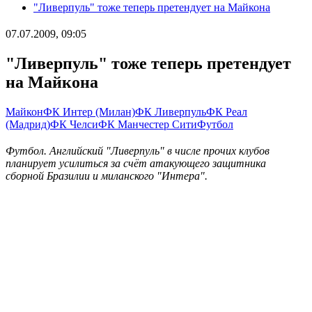
"Ливерпуль" тоже теперь претендует на Майкона
07.07.2009, 09:05
"Ливерпуль" тоже теперь претендует
на Майкона
Майкон
ФК Интер (Милан)
ФК Ливерпуль
ФК Реал
(Мадрид)
ФК Челси
ФК Манчестер Сити
Футбол
Футбол. Английский "Ливерпуль" в числе прочих клубов
планирует усилиться за счёт атакующего защитника
сборной Бразилии и миланского "Интера".