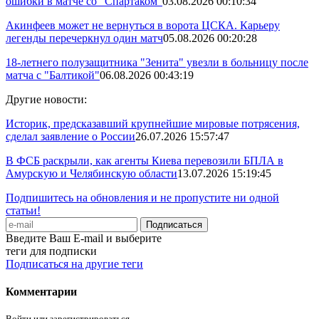
ошибки в матче со "Спартаком"
03.08.2026 00:10:34
Акинфеев может не вернуться в ворота ЦСКА. Карьеру
легенды перечеркнул один матч
05.08.2026 00:20:28
18-летнего полузащитника "Зенита" увезли в больницу после
матча с "Балтикой"
06.08.2026 00:43:19
Другие новости:
Историк, предсказавший крупнейшие мировые потрясения,
сделал заявление о России
26.07.2026 15:57:47
В ФСБ раскрыли, как агенты Киева перевозили БПЛА в
Амурскую и Челябинскую области
13.07.2026 15:19:45
Подпишитесь на обновления и не пропустите ни одной
статьи!
Введите Ваш E-mail и выберите
теги для подписки
Подписаться на другие теги
Комментарии
Войти или зарегистрироваться.