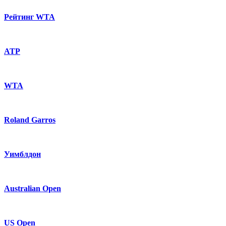
Рейтинг WTA
ATP
WTA
Roland Garros
Уимблдон
Australian Open
US Open