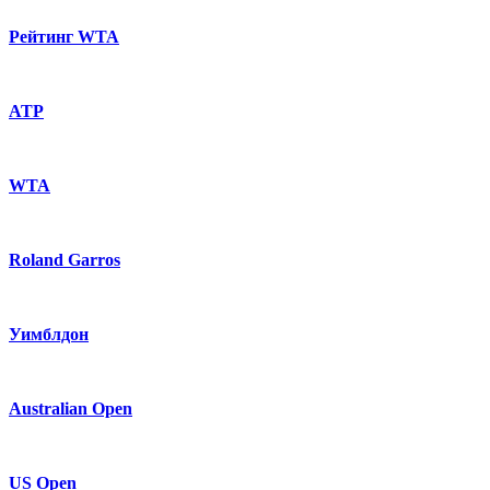
Рейтинг WTA
ATP
WTA
Roland Garros
Уимблдон
Australian Open
US Open