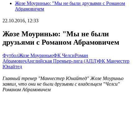
Жозе Моуринью: "Мы не были друзьями с Романом
Абрамовичем
22.10.2016, 12:33
Жозе Моуринью: "Мы не были
друзьями с Романом Абрамовичем
Футбол
Жозе Моуринью
ФК Челси
Роман
Абрамович
Английская Премьер-лига (АПЛ)
ФК Манчестер
Юнайтед
Главный тренер "Манчестер Юнайтед" Жозе Моуриньо
заявил, что они не были друзьями с владельцем "Челси"
Романом Абрамовичем