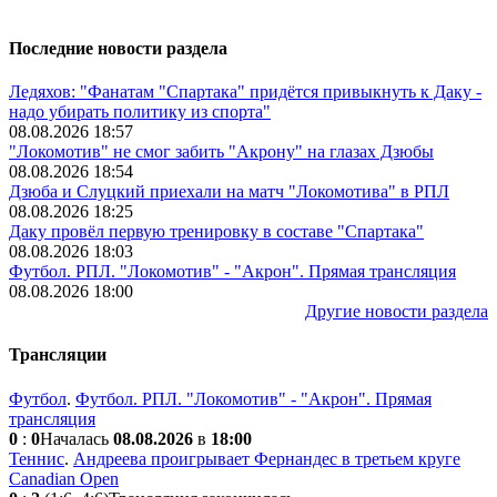
Последние новости раздела
Ледяхов: "Фанатам "Спартака" придётся привыкнуть к Даку -
надо убирать политику из спорта"
08.08.2026 18:57
"Локомотив" не смог забить "Акрону" на глазах Дзюбы
08.08.2026 18:54
Дзюба и Слуцкий приехали на матч "Локомотива" в РПЛ
08.08.2026 18:25
Даку провёл первую тренировку в составе "Спартака"
08.08.2026 18:03
Футбол. РПЛ. "Локомотив" - "Акрон". Прямая трансляция
08.08.2026 18:00
Другие новости раздела
Трансляции
Футбол
.
Футбол. РПЛ. "Локомотив" - "Акрон". Прямая
трансляция
0
:
0
Началась
08.08.2026
в
18:00
Теннис
.
Андреева проигрывает Фернандес в третьем круге
Canadian Open