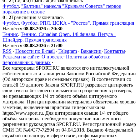
0
:
2
(1:6, 4:6)
Трансляция закончилась
Футбол
.
"Балтика" нанесла "Крыльям Советов" первое
поражение в сезоне
0
:
2
Трансляция закончилась
Футбол
.
Футбол. РПЛ. ЦСКА - "Ростов". Прямая трансляция
Начнётся
08.08.2026
в
20:30
Теннис
.
Теннис. Canadian Open. 1/8 финала. Пегула -
Шнайдер. Прямая трансляция
Начнётся
08.08.2026
в
21:00
RSS
·
Новости по E-mail
·
Telegram
·
Вакансии
·
Контакты
·
Реклама на сайте
·
О проекте
·
Политика обработки
персональных данных
·
Все материалы SPORT.RU являются его интеллектуальной
собственностью и защищены Законом Российской Федерации
(Об авторском праве и смежных правах). В соответствии со
статьёй 19 данного Закона SPORT.RU разрешает цитировать
свои тексты без своего письменного разрешения в размерах,
не превышающих 1/4 от общего объёма цитируемого
материала. При цитировании материалов обязательна хорошо
заметная, выделенная шрифтом гиперссылка на
https://www.sport.ru. Для цитирования свыше 1/4 от общего
объёма материала необходимо получение письменного
разрешения руководства SPORT.RU. Регистрационный номер
СМИ ЭЛ №ФС77-72594 от 04.04.2018. Выдано Федеральной
службой по надзору в сфере связи, информационных