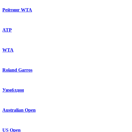
Рейтинг WTA
ATP
WTA
Roland Garros
Уимблдон
Australian Open
US Open