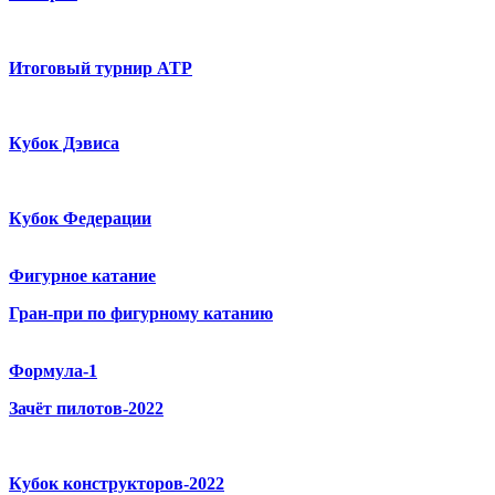
Итоговый турнир ATP
Кубок Дэвиса
Кубок Федерации
Фигурное катание
Гран-при по фигурному катанию
Формула-1
Зачёт пилотов-2022
Кубок конструкторов-2022